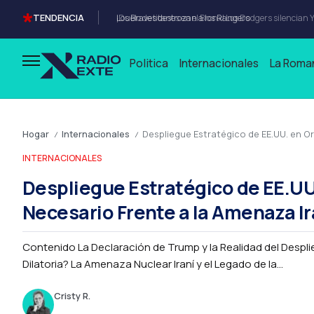
TENDENCIA
Los Braves destrozan a los Rangers
Politica
Internacionales
La Roma
Hogar
Internacionales
Despliegue Estratégico de EE.UU. en Or
/
/
INTERNACIONALES
Despliegue Estratégico de EE.UU
Necesario Frente a la Amenaza Ir
Contenido La Declaración de Trump y la Realidad del Despli
Dilatoria? La Amenaza Nuclear Iraní y el Legado de la...
Cristy R.