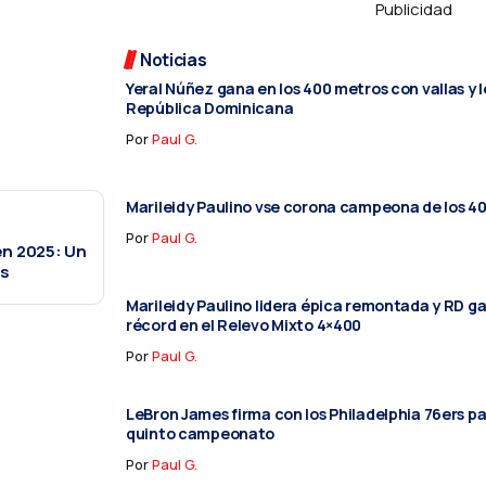
Publicidad
Noticias
Yeral Núñez gana en los 400 metros con vallas y l
República Dominicana
Por
Paul G.
Marileidy Paulino vse corona campeona de los 4
Por
Paul G.
n 2025: Un
es
Marileidy Paulino lidera épica remontada y RD ga
récord en el Relevo Mixto 4×400
Por
Paul G.
LeBron James firma con los Philadelphia 76ers pa
quinto campeonato
Por
Paul G.