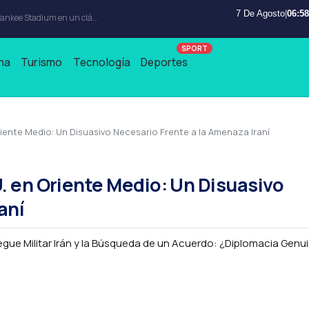
7 De Agosto
|
06:58
na
Turismo
Tecnología
Deportes
iente Medio: Un Disuasivo Necesario Frente a la Amenaza Iraní
. en Oriente Medio: Un Disuasivo
aní
egue Militar Irán y la Búsqueda de un Acuerdo: ¿Diplomacia Genu