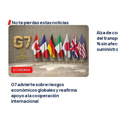
No te pierdas estas noticias
Alza de c
del transp
% sin afec
suministr
ECONOMIA
G7 advierte sobre riesgos
económicos globales y reafirma
apoyo a la cooperación
internacional