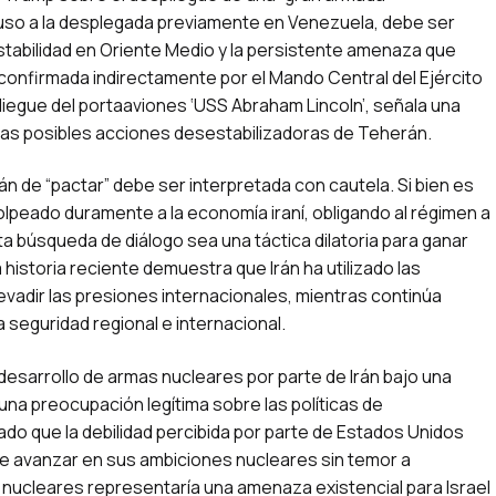
luso a la desplegada previamente en Venezuela, debe ser
estabilidad en Oriente Medio y la persistente amenaza que
 confirmada indirectamente por el Mando Central del Ejército
egue del portaaviones ‘USS Abraham Lincoln’, señala una
 las posibles acciones desestabilizadoras de Teherán.
n de “pactar” debe ser interpretada con cautela. Si bien es
lpeado duramente a la economía iraní, obligando al régimen a
ta búsqueda de diálogo sea una táctica dilatoria para ganar
historia reciente demuestra que Irán ha utilizado las
adir las presiones internacionales, mientras continúa
seguridad regional e internacional.
desarrollo de armas nucleares por parte de Irán bajo una
 una preocupación legítima sobre las políticas de
do que la debilidad percibida por parte de Estados Unidos
ole avanzar en sus ambiciones nucleares sin temor a
s nucleares representaría una amenaza existencial para Israel