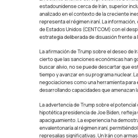
estadounidense cerca de Irán, superior inc
analizado en el contexto de la creciente in
representa el régimen iraní. La información,
de Estados Unidos (CENTCOM) con el despli
estrategia deliberada de disuasión frente a
La afirmación de Trump sobre el deseo de Irá
cierto que las sanciones económicas han go
buscar alivio, no se puede descartar que es
tiempo y avanzar en su programa nuclear. La 
negociaciones como una herramienta para ev
desarrollando capacidades que amenazan la 
La advertencia de Trump sobre el potencial 
hipotética presidencia de Joe Biden, refleja
apaciguamiento. La experiencia ha demostra
envalentonaría al régimen iraní, permitiénd
represalias significativas. Un Irán con arma