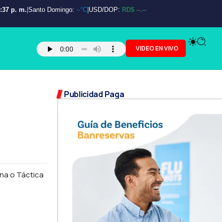
:38 p. m.
|
Santo Domingo:
--°C
|
USD/DOP:
RD$ --.--
VIDEO EN VIVO
Publicidad Paga
ina o Táctica