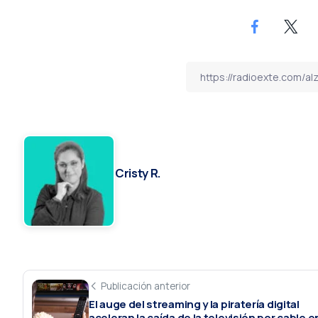
Cristy R.
Publicación anterior
El auge del streaming y la piratería digital
aceleran la caída de la televisión por cable e