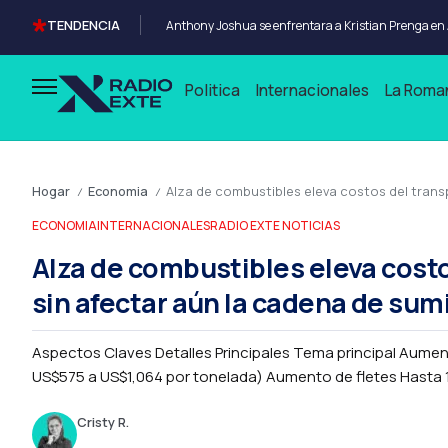
TENDENCIA
Politica
Internacionales
La Roma
Hogar
Economia
Alza de combustibles eleva costos del trans
/
/
ECONOMIA
INTERNACIONALES
RADIO EXTE NOTICIAS
Alza de combustibles eleva cost
sin afectar aún la cadena de sum
Aspectos Claves Detalles Principales Tema principal Aume
US$575 a US$1,064 por tonelada) Aumento de fletes Hasta 18
Cristy R.