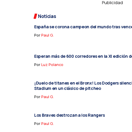
Publicidad
Noticias
España se corona campeon del mundo tras vence
Por
Paul G.
Esperan más de 600 corredores en la XI edición d
Por
Luz Polanco
¡Duelo de titanes en el Bronx! Los Dodgers silen
Stadium en un clásico de pitcheo
Por
Paul G.
Los Braves destrozan a los Rangers
Por
Paul G.