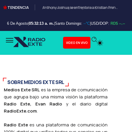
TENDENCIA
Anthony Joshua se enfrentara a Kristian Prenga en Arabia Saudita
6 De Agosto
|
05:32:14 a. m.
|
Santo Domingo:
--°C
|
USD/DOP:
RD$ --.--
VIDEO EN VIVO
SOBRE MEDIOS EXTE SRL
Medios Exte SRL
es la empresa de comunicación
que agrupa bajo una misma visión la plataforma
Radio Exte, Evan Radio
y el diario digital
RadioExte.com
.
Radio Exte
es una plataforma de comunicación
100% digital que unifica todos sus canales en un