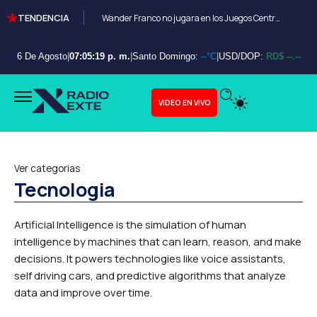
TENDENCIA
Wander Franco no jugara en los Juegos Centroamericanos y de el Caribe Santo Domingo 2026
6 De Agosto
|
07:05:20 p. m.
|
Santo Domingo:
--°C
|
USD/DOP:
RD$ --.--
VIDEO EN VIVO
Ver categorias
Tecnologia
Artificial Intelligence is the simulation of human
intelligence by machines that can learn, reason, and make
decisions. It powers technologies like voice assistants,
self driving cars, and predictive algorithms that analyze
data and improve over time.