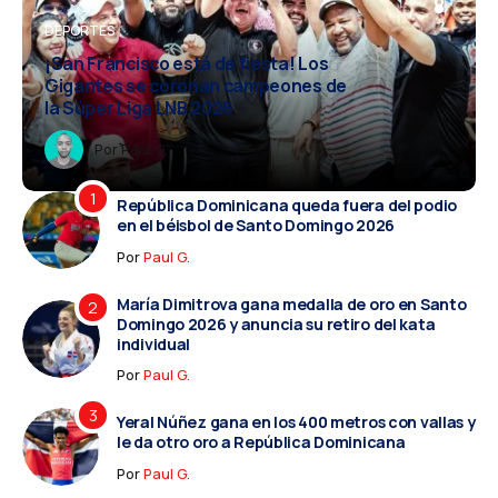
S
DEPORTES
DEPORTES
S
DEPORTES
¡San Francisco está de fiesta! Los
Gigantes se coronan campeones de
la Súper Liga LNB 2026
r
r
Paul G.
Paul G.
Por
Paul G.
Por
Por
Paul G.
Paul G.
República Dominicana queda fuera del podio
en el béisbol de Santo Domingo 2026
Por
Paul G.
María Dimitrova gana medalla de oro en Santo
Domingo 2026 y anuncia su retiro del kata
individual
Por
Paul G.
Yeral Núñez gana en los 400 metros con vallas y
le da otro oro a República Dominicana
Por
Paul G.