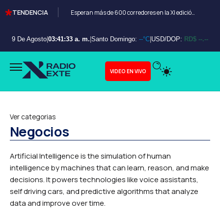
TENDENCIA
Esperan más de 600 corredores en la XI edición del Bayahibe 10K
9 De Agosto
|
03:41:34 a. m.
|
Santo Domingo:
--°C
|
USD/DOP:
RD$ --.--
VIDEO EN VIVO
Ver categorias
Negocios
Artificial Intelligence is the simulation of human
intelligence by machines that can learn, reason, and make
decisions. It powers technologies like voice assistants,
self driving cars, and predictive algorithms that analyze
data and improve over time.