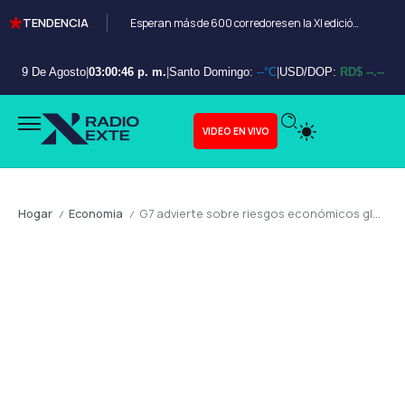
TENDENCIA
Esperan más de 600 corredores en la XI edición del Bayahibe 10K
9 De Agosto
|
03:00:47 p. m.
|
Santo Domingo:
--°C
|
USD/DOP:
RD$ --.--
VIDEO EN VIVO
Hogar
Economia
G7 advierte sobre riesgos económicos globales y reafirma apoyo a la cooperación internacional
/
/