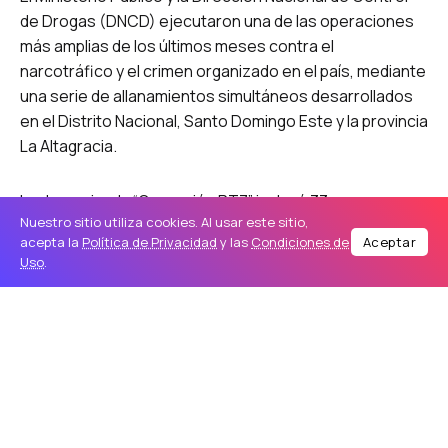
de Drogas (DNCD) ejecutaron una de las operaciones
más amplias de los últimos meses contra el
narcotráfico y el crimen organizado en el país, mediante
una serie de allanamientos simultáneos desarrollados
en el Distrito Nacional, Santo Domingo Este y la provincia
La Altagracia.
La denominada “Operación PT7” incluyó 33
Nuestro sitio utiliza cookies. Al usar este sitio,
intervenciones coordinadas y culminó con el arresto de
acepta la
Política de Privacidad
y las
Condiciones de
Aceptar
David Armando Brito Brito, señalado por las autoridades
Uso
.
como integrante de una estructura criminal vinculada al
tráfico internacional de drogas.
Según las investigaciones preliminares, la
organización utilizaba la zona de Bayahíbe como
punto estratégico para recibir grandes cargamentos
de narcóticos procedentes de Sudamérica mediante