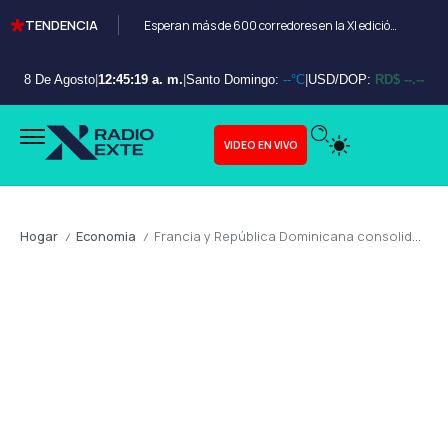
TENDENCIA
Esperan más de 600 corredores en la XI edición del Bayahibe 10K
8 De Agosto
|
12:45:20 a. m.
|
Santo Domingo:
--°C
|
USD/DOP:
RD$ --.--
VIDEO EN VIVO
Hogar
Economia
Francia y República Dominicana consolidan alianza estratégica en infraestructura, seguridad y medio ambiente
/
/