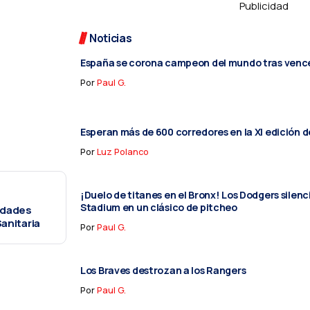
Publicidad
Noticias
España se corona campeon del mundo tras vence
Por
Paul G.
Esperan más de 600 corredores en la XI edición d
Por
Luz Polanco
¡Duelo de titanes en el Bronx! Los Dodgers silen
Stadium en un clásico de pitcheo
idades
Sanitaria
Por
Paul G.
Los Braves destrozan a los Rangers
Por
Paul G.