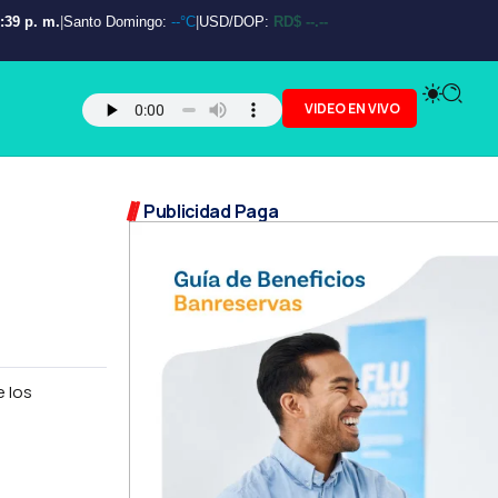
:41 p. m.
|
Santo Domingo:
--°C
|
USD/DOP:
RD$ --.--
VIDEO EN VIVO
Publicidad Paga
e los