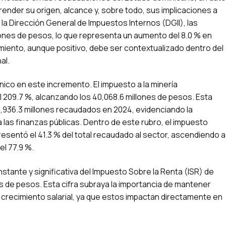
ender su origen, alcance y, sobre todo, sus implicaciones a
la Dirección General de Impuestos Internos (DGII), las
lones de pesos, lo que representa un aumento del 8.0 % en
miento, aunque positivo, debe ser contextualizado dentro del
al.
nico en este incremento. El impuesto a la minería
 209.7 %, alcanzando los 40,068.6 millones de pesos. Esta
12,936.3 millones recaudados en 2024, evidenciando la
 las finanzas públicas. Dentro de este rubro, el impuesto
esentó el 41.3 % del total recaudado al sector, ascendiendo a
el 77.9 %.
stante y significativa del Impuesto Sobre la Renta (ISR) de
es de pesos. Esta cifra subraya la importancia de mantener
l crecimiento salarial, ya que estos impactan directamente en