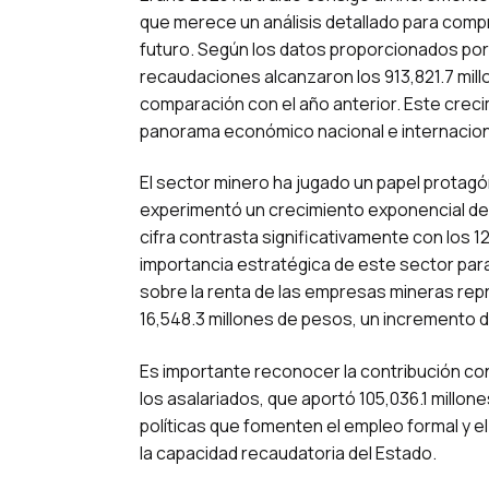
que merece un análisis detallado para compr
futuro. Según los datos proporcionados por 
recaudaciones alcanzaron los 913,821.7 mil
comparación con el año anterior. Este creci
panorama económico nacional e internacion
El sector minero ha jugado un papel protagó
experimentó un crecimiento exponencial del
cifra contrasta significativamente con los 
importancia estratégica de este sector para
sobre la renta de las empresas mineras repr
16,548.3 millones de pesos, un incremento d
Es importante reconocer la contribución con
los asalariados, que aportó 105,036.1 millon
políticas que fomenten el empleo formal y e
la capacidad recaudatoria del Estado.