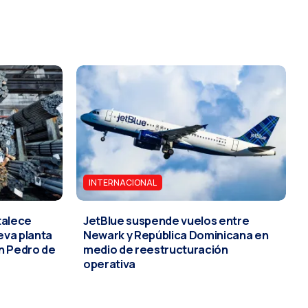
INTERNACIONAL
talece
JetBlue suspende vuelos entre
eva planta
Newark y República Dominicana en
n Pedro de
medio de reestructuración
operativa