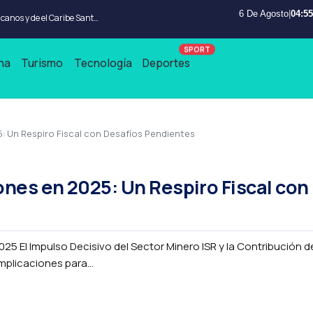
6 De Agosto
|
04:55
Wander Franco no jugara en los Juegos Centroamericanos y de el Caribe Santo Domingo 2026
na
Turismo
Tecnología
Deportes
 Un Respiro Fiscal con Desafíos Pendientes
es en 2025: Un Respiro Fiscal con
 El Impulso Decisivo del Sector Minero ISR y la Contribución d
plicaciones para...