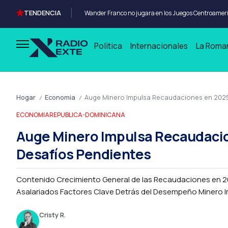
TENDENCIA
Politica
Internacionales
La Roma
Hogar
Economia
Auge Minero Impulsa Recaudaciones en 2025:
/
/
ECONOMIA
REPUBLICA-DOMINICANA
Auge Minero Impulsa Recaudacion
Desafíos Pendientes
Contenido Crecimiento General de las Recaudaciones en 2025
Asalariados Factores Clave Detrás del Desempeño Minero Im
Cristy R.