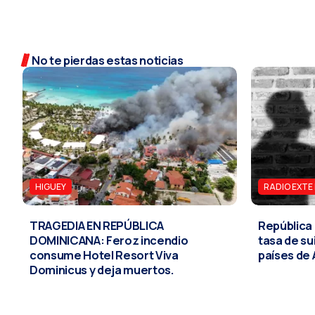
No te pierdas estas noticias
HIGUEY
RADIO EXTE
TRAGEDIA EN REPÚBLICA
República
DOMINICANA: Feroz incendio
tasa de sui
consume Hotel Resort Viva
países de
Dominicus y deja muertos.