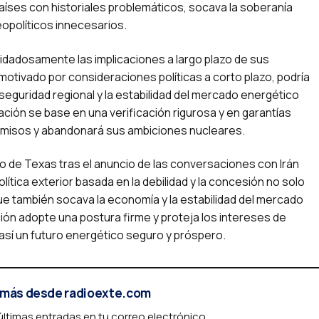
aíses con historiales problemáticos, socava la soberanía
eopolíticos innecesarios.
idadosamente las implicaciones a largo plazo de sus
otivado por consideraciones políticas a corto plazo, podría
eguridad regional y la estabilidad del mercado energético
ación se base en una verificación rigurosa y en garantías
romisos y abandonará sus ambiciones nucleares.
leo de Texas tras el anuncio de las conversaciones con Irán
ítica exterior basada en la debilidad y la concesión no solo
que también socava la economía y la estabilidad del mercado
ción adopte una postura firme y proteja los intereses de
así un futuro energético seguro y próspero.
más desde radioexte.com
 últimas entradas en tu correo electrónico.