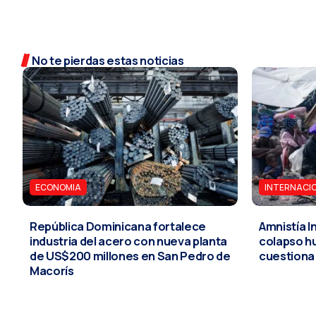
No te pierdas estas noticias
ECONOMIA
INTERNACI
República Dominicana fortalece
Amnistía I
industria del acero con nueva planta
colapso hu
de US$200 millones en San Pedro de
cuestiona
Macorís