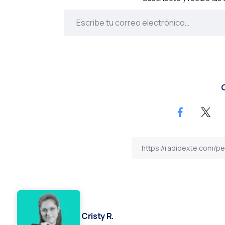
C
Cristy R.