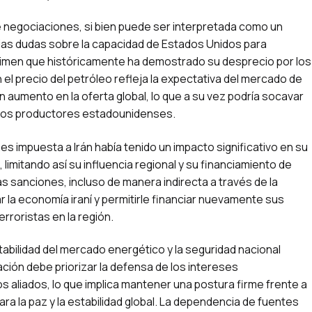
de negociaciones, si bien puede ser interpretada como un
ias dudas sobre la capacidad de Estados Unidos para
gimen que históricamente ha demostrado su desprecio por los
el precio del petróleo refleja la expectativa del mercado de
n aumento en la oferta global, lo que a su vez podría socavar
a los productores estadounidenses.
nes impuesta a Irán había tenido un impacto significativo en su
limitando así su influencia regional y su financiamiento de
s sanciones, incluso de manera indirecta a través de la
r la economía iraní y permitirle financiar nuevamente sus
rroristas en la región.
abilidad del mercado energético y la seguridad nacional
ación debe priorizar la defensa de los intereses
 aliados, lo que implica mantener una postura firme frente a
 la paz y la estabilidad global. La dependencia de fuentes