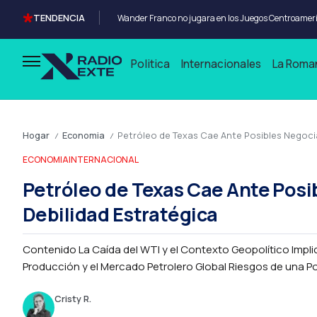
TENDENCIA
Politica
Internacionales
La Roma
Hogar
Economia
Petróleo de Texas Cae Ante Posibles Negocia
/
/
ECONOMIA
INTERNACIONAL
Petróleo de Texas Cae Ante Posi
Debilidad Estratégica
Contenido La Caída del WTI y el Contexto Geopolítico Impl
Producción y el Mercado Petrolero Global Riesgos de una Polí
Cristy R.