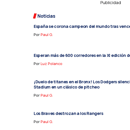
Publicidad
Noticias
España se corona campeon del mundo tras vence
Por
Paul G.
Esperan más de 600 corredores en la XI edición d
Por
Luz Polanco
¡Duelo de titanes en el Bronx! Los Dodgers silen
Stadium en un clásico de pitcheo
Por
Paul G.
Los Braves destrozan a los Rangers
Por
Paul G.