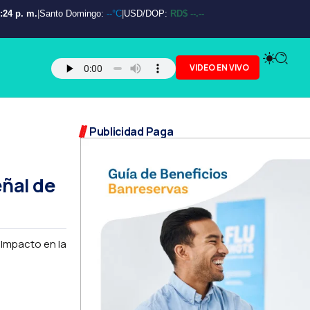
:25 p. m.
|
Santo Domingo:
--°C
|
USD/DOP:
RD$ --.--
VIDEO EN VIVO
Publicidad Paga
eñal de
 Impacto en la