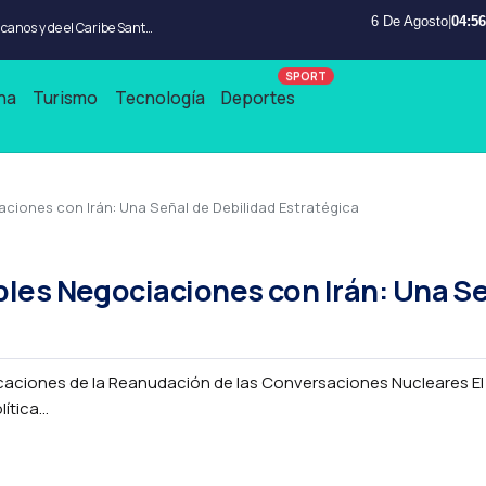
6 De Agosto
|
04:56
Wander Franco no jugara en los Juegos Centroamericanos y de el Caribe Santo Domingo 2026
na
Turismo
Tecnología
Deportes
ciones con Irán: Una Señal de Debilidad Estratégica
bles Negociaciones con Irán: Una S
icaciones de la Reanudación de las Conversaciones Nucleares El
tica...