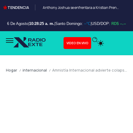
TENDENCIA
Anthony Joshua se enfrentara a Kristian Prenga en Arabia Saudita
6 De Agosto
|
10:28:27 a. m.
|
Santo Domingo:
--°C
|
USD/DOP:
RD$ --.--
VIDEO EN VIVO
Hogar
internacional
Amnistía Internacional advierte colapso humanitario en Haití y cuestiona respuesta internacional
/
/