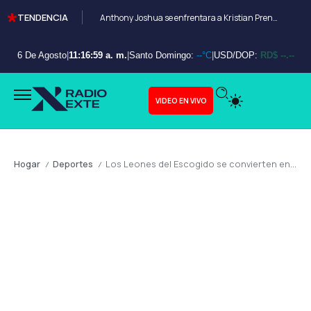
TENDENCIA
Anthony Joshua se enfrentara a Kristian Prenga en Arabia Saudita
6 De Agosto
|
11:17:00 a. m.
|
Santo Domingo:
--°C
|
USD/DOP:
RD$ --.--
VIDEO EN VIVO
Hogar
Deportes
Los Leones del Escogido se convierten en bicampeones del Beisbol Invernal 2025-2026
/
/