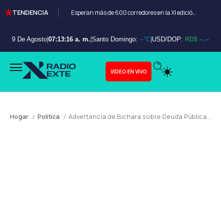
TENDENCIA
Esperan más de 600 corredores en la XI edición del Bayahibe 10K
9 De Agosto
|
07:13:18 a. m.
|
Santo Domingo:
--°C
|
USD/DOP:
RD$ --.--
VIDEO EN VIVO
Hogar
Politica
Advertencia de Bichara sobre Deuda Pública: ¿Oportunismo Político o Reflexión Económica Necesaria?
/
/