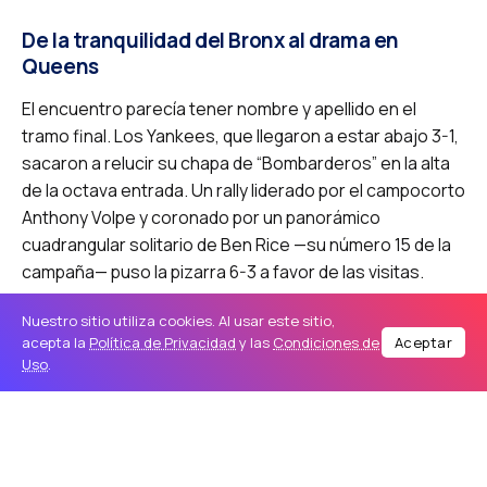
De la tranquilidad del Bronx al drama en
Queens
El encuentro parecía tener nombre y apellido en el
tramo final. Los Yankees, que llegaron a estar abajo 3-1,
sacaron a relucir su chapa de “Bombarderos” en la alta
de la octava entrada. Un rally liderado por el campocorto
Anthony Volpe y coronado por un panorámico
cuadrangular solitario de Ben Rice —su número 15 de la
campaña— puso la pizarra 6-3 a favor de las visitas.
Nuestro sitio utiliza cookies. Al usar este sitio,
Con una ventaja de tres carreras y el cerrador estrella
acepta la
Política de Privacidad
y las
Condiciones de
Aceptar
David Bednar
en el montículo para la baja de la novena,
Uso
.
los fanáticos de los Yankees ya saboreaban la victoria.
Bednar retiró los dos primeros outs con relativa
facilidad. Los Mets estaban a solo un out de la lona.