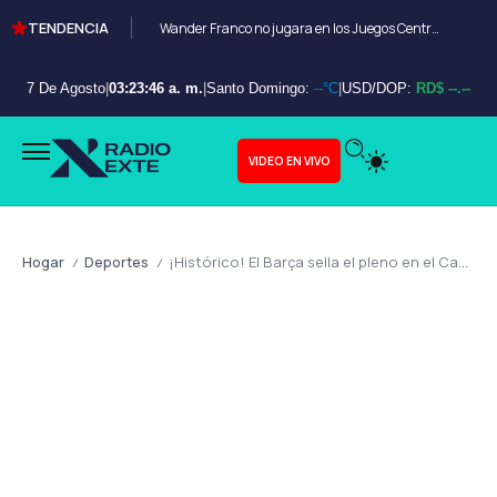
TENDENCIA
Wander Franco no jugara en los Juegos Centroamericanos y de el Caribe Santo Domingo 2026
7 De Agosto
|
03:23:48 a. m.
|
Santo Domingo:
--°C
|
USD/DOP:
RD$ --.--
VIDEO EN VIVO
Hogar
Deportes
¡Histórico! El Barça sella el pleno en el Camp Nou y despide a Lewandowski entre lágrimas
/
/