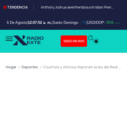
TENDENCIA
Anthony Joshua se enfrentara a Kristian Prenga en Arabia Saudita
6 De Agosto
|
12:07:53 a. m.
|
Santo Domingo:
--°C
|
USD/DOP:
RD$ --.--
VIDEO EN VIVO
Hogar
Deportes
Courtois y Vinicius imponen la ley del Real Madrid en un Sánchez-Pizjuán que celebra la salvación
/
/