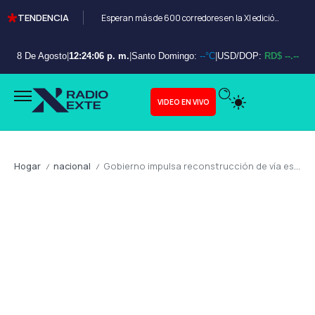
TENDENCIA
Esperan más de 600 corredores en la XI edición del Bayahibe 10K
8 De Agosto
|
12:24:07 p. m.
|
Santo Domingo:
--°C
|
USD/DOP:
RD$ --.--
VIDEO EN VIVO
Hogar
nacional
Gobierno impulsa reconstrucción de vía estratégica en el Este: apuesta por turismo, conectividad y desarrollo local
/
/