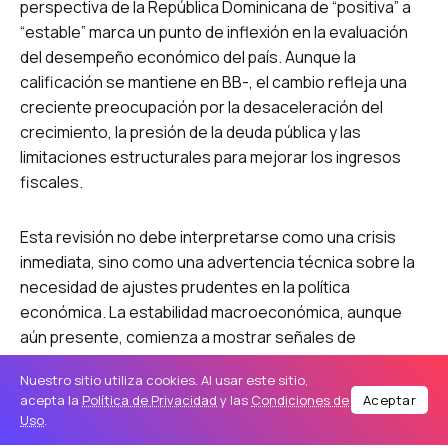
perspectiva de la República Dominicana de “positiva” a
“estable” marca un punto de inflexión en la evaluación
del desempeño económico del país. Aunque la
calificación se mantiene en BB-, el cambio refleja una
creciente preocupación por la desaceleración del
crecimiento, la presión de la deuda pública y las
limitaciones estructurales para mejorar los ingresos
fiscales.
Esta revisión no debe interpretarse como una crisis
inmediata, sino como una advertencia técnica sobre la
necesidad de ajustes prudentes en la política
económica. La estabilidad macroeconómica, aunque
aún presente, comienza a mostrar señales de
desgaste frente a un entorno internacional más
Nuestro sitio utiliza cookies. Al usar este sitio,
complejo y a debilidades internas persistentes.
acepta la
Política de Privacidad
y las
Condiciones de
Aceptar
Uso
.
Uno de los factores clave señalados por Fitch Ratings