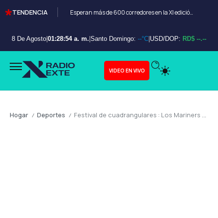
TENDENCIA
Esperan más de 600 corredores en la XI edición del Bayahibe 10K
8 De Agosto
|
01:28:55 a. m.
|
Santo Domingo:
--°C
|
USD/DOP:
RD$ --.--
VIDEO EN VIVO
Hogar
Deportes
Festival de cuadrangulares : Los Mariners aplastan a los Athletics con poder absoluto
/
/