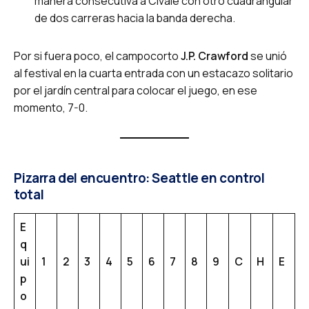
manera consecutiva a Civale con otro cuadrangular
de dos carreras hacia la banda derecha.
Por si fuera poco, el campocorto
J.P. Crawford
se unió
al festival en la cuarta entrada con un estacazo solitario
por el jardín central para colocar el juego, en ese
momento, 7-0.
Pizarra del encuentro: Seattle en control
total
E
q
ui
1
2
3
4
5
6
7
8
9
C
H
E
p
o