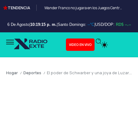
TENDENCIA
Wander Franco no jugara en los Juegos Centroamericanos y de el Caribe Santo Domingo 2026
6 De Agosto
|
10:19:17 p. m.
|
Santo Domingo:
--°C
|
USD/DOP:
RD$ --.--
VIDEO EN VIVO
Hogar
Deportes
El poder de Schwarber y una joya de Luzardo silencian a los Padres en San Diego
/
/