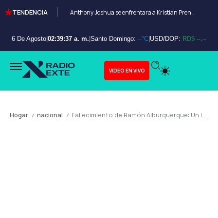
TENDENCIA
Anthony Joshua se enfrentara a Kristian Prenga en Arabia Saudita
6 De Agosto
|
02:39:38 a. m.
|
Santo Domingo:
--°C
|
USD/DOP:
RD$ --.--
VIDEO EN VIVO
Hogar
nacional
Fallecimiento de Ramón Alburquerque: Un Legado de Servicio Público y Defensa de la Institucionalidad Dominicana
/
/