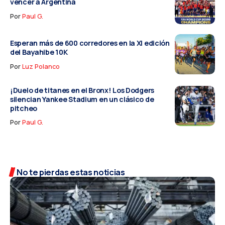
vencer a Argentina
Por
Paul G.
Esperan más de 600 corredores en la XI edición
del Bayahibe 10K
Por
Luz Polanco
¡Duelo de titanes en el Bronx! Los Dodgers
silencian Yankee Stadium en un clásico de
pitcheo
Por
Paul G.
No te pierdas estas noticias