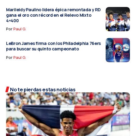
Marileidy Paulino lidera épica remontada y RD
gana el oro con récord en el Relevo Mixto
4×400
Por
Paul G.
LeBron James firma con los Philadelphia 76ers
para buscar su quinto campeonato
Por
Paul G.
No te pierdas estas noticias