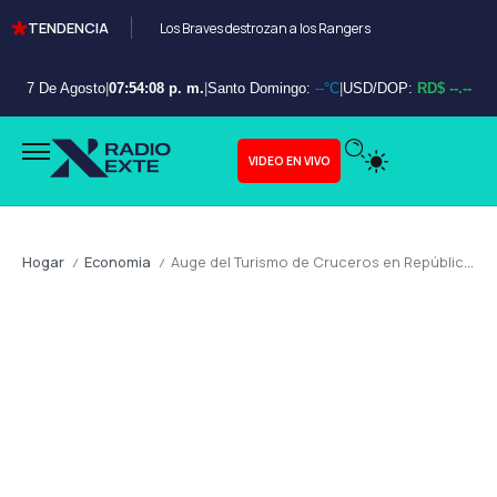
TENDENCIA
Los Braves destrozan a los Rangers
7 De Agosto
|
07:54:10 p. m.
|
Santo Domingo:
--°C
|
USD/DOP:
RD$ --.--
VIDEO EN VIVO
Hogar
Economia
Auge del Turismo de Cruceros en República Dominicana: Un Impulso Conservador para la Economía Nacional
/
/