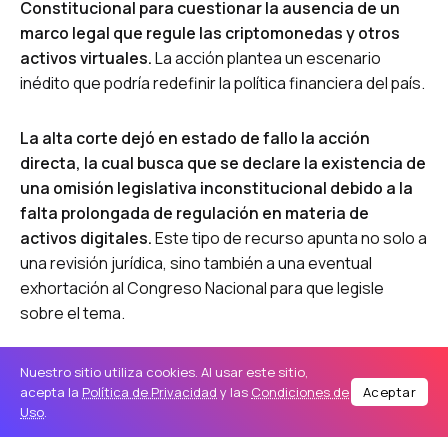
Constitucional para cuestionar la ausencia de un
marco legal que regule las criptomonedas y otros
activos virtuales.
La acción plantea un escenario
inédito que podría redefinir la política financiera del país.
La alta corte dejó en estado de fallo la acción
directa, la cual busca que se declare la existencia de
una omisión legislativa inconstitucional debido a la
falta prolongada de regulación en materia de
activos digitales.
Este tipo de recurso apunta no solo a
una revisión jurídica, sino también a una eventual
exhortación al Congreso Nacional para que legisle
sobre el tema.
El accionante, Marino Marrero Báez, argumenta que
a
Nuestro sitio utiliza cookies. Al usar este sitio,
pesar de que las criptomonedas llevan más de una
acepta la
Política de Privacidad
y las
Condiciones de
Aceptar
Uso
.
década en uso sostenido a nivel global, en el país no
existe un marco normativo claro que regule su