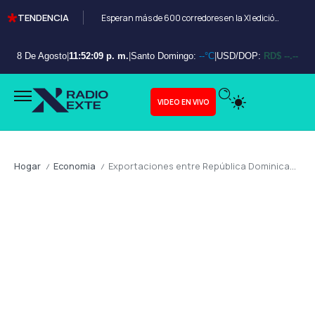
TENDENCIA
Esperan más de 600 corredores en la XI edición del Bayahibe 10K
8 De Agosto
|
11:52:11 p. m.
|
Santo Domingo:
--°C
|
USD/DOP:
RD$ --.--
VIDEO EN VIVO
Hogar
Economia
Exportaciones entre República Dominicana y Haití crecen 22 % en el primer trimestre de 2026
/
/