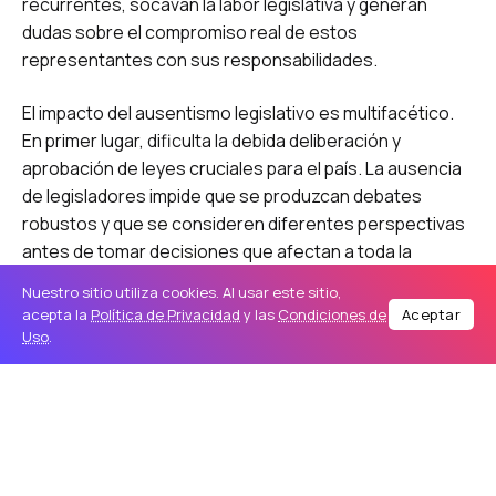
recurrentes, socavan la labor legislativa y generan
dudas sobre el compromiso real de estos
representantes con sus responsabilidades.
El impacto del ausentismo legislativo es multifacético.
En primer lugar, dificulta la debida deliberación y
aprobación de leyes cruciales para el país. La ausencia
de legisladores impide que se produzcan debates
robustos y que se consideren diferentes perspectivas
antes de tomar decisiones que afectan a toda la
sociedad. En segundo lugar, erosiona la confianza
Nuestro sitio utiliza cookies. Al usar este sitio,
pública en las instituciones democráticas. Cuando los
acepta la
Política de Privacidad
y las
Condiciones de
Aceptar
ciudadanos perciben que sus representantes no
Uso
.
cumplen con su deber, se genera un sentimiento de
desilusión y escepticismo hacia el sistema político.
Desde una perspectiva conservadora, el ausentismo
legislativo representa una grave falta de respeto a la