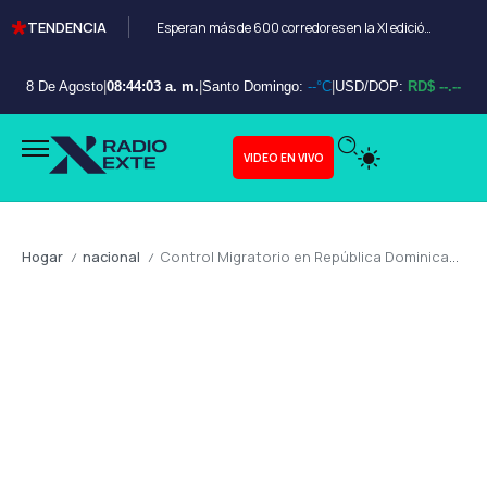
TENDENCIA
Esperan más de 600 corredores en la XI edición del Bayahibe 10K
8 De Agosto
|
08:44:05 a. m.
|
Santo Domingo:
--°C
|
USD/DOP:
RD$ --.--
VIDEO EN VIVO
Hogar
nacional
Control Migratorio en República Dominicana: Soberanía, Seguridad y Estabilidad en un Contexto Regional Complejo
/
/