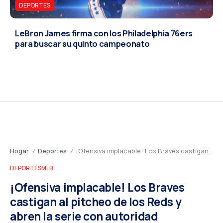
DEPORTES
LeBron James firma con los Philadelphia 76ers
para buscar su quinto campeonato
Hogar
Deportes
¡Ofensiva implacable! Los Braves castigan al pitcheo de los Reds y abren la serie con autoridad
/
/
DEPORTES
MLB
¡Ofensiva implacable! Los Braves
castigan al pitcheo de los Reds y
abren la serie con autoridad