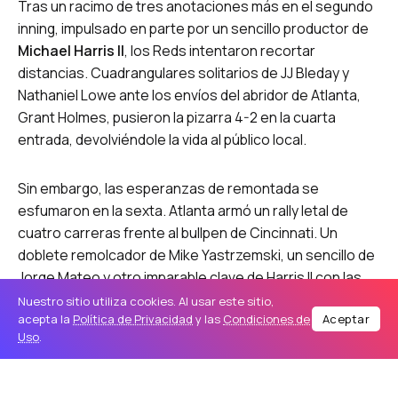
Tras un racimo de tres anotaciones más en el segundo
inning, impulsado en parte por un sencillo productor de
Michael Harris II
, los Reds intentaron recortar
distancias. Cuadrangulares solitarios de JJ Bleday y
Nathaniel Lowe ante los envíos del abridor de Atlanta,
Grant Holmes, pusieron la pizarra 4-2 en la cuarta
entrada, devolviéndole la vida al público local.
Sin embargo, las esperanzas de remontada se
esfumaron en la sexta. Atlanta armó un rally letal de
cuatro carreras frente al bullpen de Cincinnati. Un
doblete remolcador de Mike Yastrzemski, un sencillo de
Jorge Mateo y otro imparable clave de Harris II con las
bases congestionadas terminaron de quebrar el
Nuestro sitio utiliza cookies. Al usar este sitio,
acepta la
Política de Privacidad
y las
Condiciones de
Aceptar
encuentro, colocando un definitivo 8-3 en el marcador.
Uso
.
Harris II cerró una noche redonda al irse de 5-3 con tres
carreras impulsadas, mientras que Dominic Smith