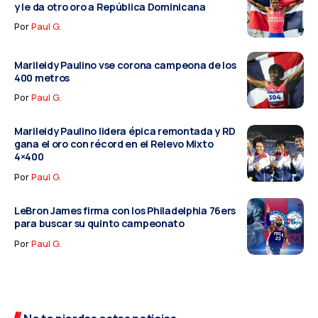
y le da otro oro a República Dominicana
Por
Paul G.
Marileidy Paulino vse corona campeona de los
400 metros
Por
Paul G.
Marileidy Paulino lidera épica remontada y RD
gana el oro con récord en el Relevo Mixto
4×400
Por
Paul G.
LeBron James firma con los Philadelphia 76ers
para buscar su quinto campeonato
Por
Paul G.