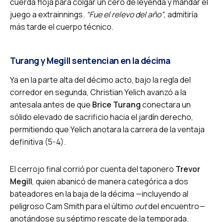
cuerda floja para colgar un cero de leyenda y mandar el
juego a extrainnings.
“Fue el relevo del año”
, admitiría
más tarde el cuerpo técnico.
Turang y Megill sentencian en la décima
Ya en la parte alta del décimo acto, bajo la regla del
corredor en segunda, Christian Yelich avanzó a la
antesala antes de que
Brice Turang
conectara un
sólido elevado de sacrificio hacia el jardín derecho,
permitiendo que Yelich anotara la carrera de la ventaja
definitiva (5-4).
El cerrojo final corrió por cuenta del taponero
Trevor
Megill
, quien abanicó de manera categórica a dos
bateadores en la baja de la décima —incluyendo al
peligroso Cam Smith para el último
out
del encuentro—
anotándose su séptimo rescate de la temporada.