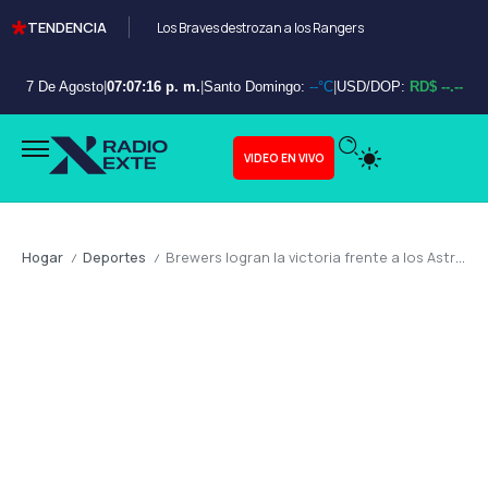
TENDENCIA
Los Braves destrozan a los Rangers
7 De Agosto
|
07:07:18 p. m.
|
Santo Domingo:
--°C
|
USD/DOP:
RD$ --.--
VIDEO EN VIVO
Hogar
Deportes
Brewers logran la victoria frente a los Astros en extrainnings
/
/