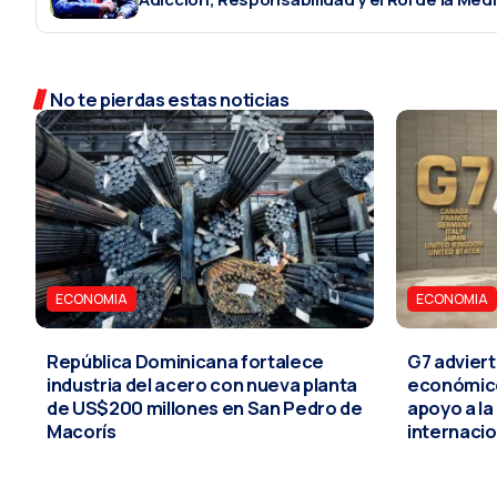
No te pierdas estas noticias
ECONOMIA
ECONOMIA
República Dominicana fortalece
G7 adviert
industria del acero con nueva planta
económico
de US$200 millones en San Pedro de
apoyo a l
Macorís
internacio