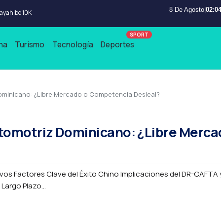
8 De Agosto
|
02:04
Bayahibe 10K
na
Turismo
Tecnología
Deportes
ominicano: ¿Libre Mercado o Competencia Desleal?
tomotriz Dominicano: ¿Libre Merca
os Factores Clave del Éxito Chino Implicaciones del DR-CAFTA y
argo Plazo...