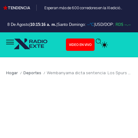
TENDENCIA
Esperan más de 600 corredores en la XI edición del Bayahibe 10K
8 De Agosto
|
10:15:17 a. m.
|
Santo Domingo:
--°C
|
USD/DOP:
RD$ --.--
VIDEO EN VIVO
Hogar
Deportes
Wembanyama dicta sentencia: Los Spurs aplastan a Portland y estan cerca de las semifinales
/
/