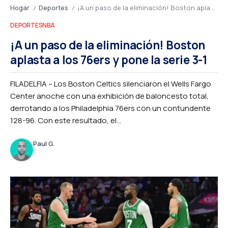
Hogar
Deportes
¡A un paso de la eliminación! Boston aplasta a los 76ers y pone la serie 3-1
/
/
DEPORTES
NBA
¡A un paso de la eliminación! Boston
aplasta a los 76ers y pone la serie 3-1
FILADELFIA – Los Boston Celtics silenciaron el Wells Fargo
Center anoche con una exhibición de baloncesto total,
derrotando a los Philadelphia 76ers con un contundente
128-96. Con este resultado, el...
Paul G.