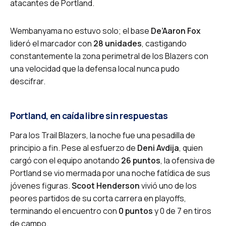
atacantes de Portland.
Wembanyama no estuvo solo; el base
De’Aaron Fox
lideró el marcador con
28 unidades
, castigando
constantemente la zona perimetral de los Blazers con
una velocidad que la defensa local nunca pudo
descifrar.
Portland, en caída libre sin respuestas
Para los Trail Blazers, la noche fue una pesadilla de
principio a fin. Pese al esfuerzo de
Deni Avdija
, quien
cargó con el equipo anotando
26 puntos
, la ofensiva de
Portland se vio mermada por una noche fatídica de sus
jóvenes figuras.
Scoot Henderson
vivió uno de los
peores partidos de su corta carrera en playoffs,
terminando el encuentro con
0 puntos
y 0 de 7 en tiros
de campo.