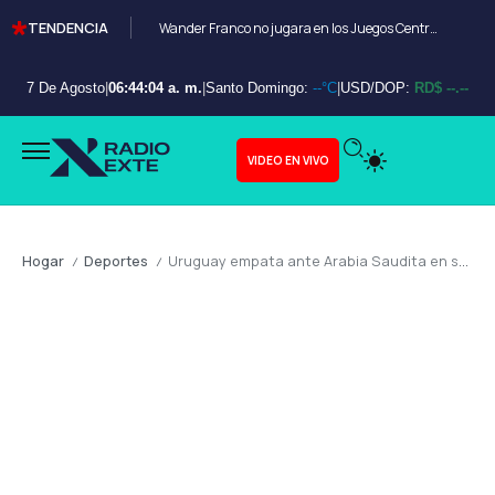
TENDENCIA
Wander Franco no jugara en los Juegos Centroamericanos y de el Caribe Santo Domingo 2026
7 De Agosto
|
06:44:04 a. m.
|
Santo Domingo:
--°C
|
USD/DOP:
RD$ --.--
VIDEO EN VIVO
Hogar
Deportes
Uruguay empata ante Arabia Saudita en su debut mundialista
/
/