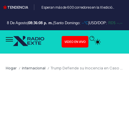
TENDENCIA
Esperan más de 600 corredores en la XI edición del Bayahibe 10K
8 De Agosto
|
08:36:10 p. m.
|
Santo Domingo:
--°C
|
USD/DOP:
RD$ --.--
VIDEO EN VIVO
Hogar
internacional
Trump Defiende su Inocencia en Caso Epstein: Implicaciones Políticas y Legales a Considerar
/
/