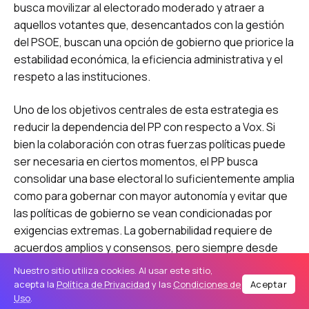
busca movilizar al electorado moderado y atraer a
aquellos votantes que, desencantados con la gestión
del PSOE, buscan una opción de gobierno que priorice la
estabilidad económica, la eficiencia administrativa y el
respeto a las instituciones.
Uno de los objetivos centrales de esta estrategia es
reducir la dependencia del PP con respecto a Vox. Si
bien la colaboración con otras fuerzas políticas puede
ser necesaria en ciertos momentos, el PP busca
consolidar una base electoral lo suficientemente amplia
como para gobernar con mayor autonomía y evitar que
las políticas de gobierno se vean condicionadas por
exigencias extremas. La gobernabilidad requiere de
acuerdos amplios y consensos, pero siempre desde
una posición de fortaleza y liderazgo.
Nuestro sitio utiliza cookies. Al usar este sitio,
acepta la
Política de Privacidad
y las
Condiciones de
Aceptar
La campaña del PP en Aragón también se enfoca en
Uso
.