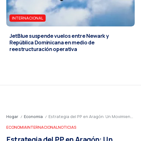
INTERNACIONAL
JetBlue suspende vuelos entre Newark y
República Dominicana en medio de
reestructuración operativa
Hogar
Economia
Estrategia del PP en Aragón: Un Movimiento Táctico para Consolidar el Centro-Derecha y Desafiar al Socialismo
/
/
ECONOMIA
INTERNACIONAL
NOTICIAS
Estrategia del PP en Aragón: Un