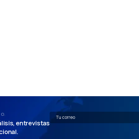
DO.
lisis, entrevistas
cional.