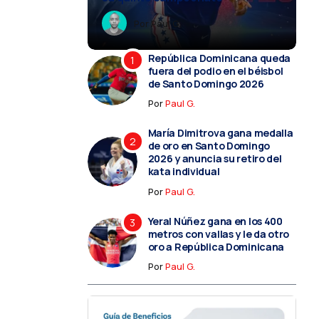
Por
Paul G.
Por
Paul G.
Por
Paul G.
Por
Por
Paul G.
Paul G.
República Dominicana queda
fuera del podio en el béisbol
de Santo Domingo 2026
Por
Paul G.
María Dimitrova gana medalla
de oro en Santo Domingo
2026 y anuncia su retiro del
kata individual
Por
Paul G.
Yeral Núñez gana en los 400
metros con vallas y le da otro
oro a República Dominicana
Por
Paul G.