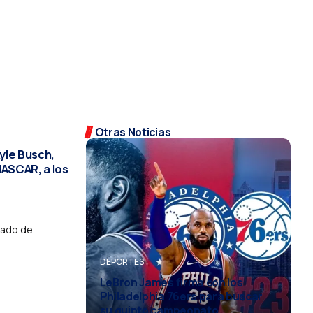
Otras Noticias
Kyle Busch,
NASCAR, a los
tado de
DEPORTES
DEPORTES
DEPORTES
¡San Francisco está de fiesta!
DEPORTES
DEPORTES
LeBron James firma con los
Los Gigantes se coronan
Philadelphia 76ers para buscar
campeones de la Súper Liga LNB
su quinto campeonato
2026