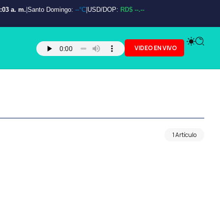
:04 a. m.
|
Santo Domingo:
--°C
|
USD/DOP:
RD$ --.--
VIDEO EN VIVO
1 Artículo