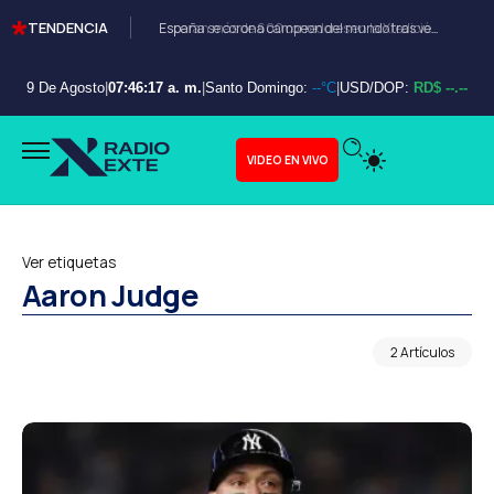
TENDENCIA
Esperan más de 600 corredores en la XI edición del Bayahibe 10K
9 De Agosto
|
07:46:18 a. m.
|
Santo Domingo:
--°C
|
USD/DOP:
RD$ --.--
VIDEO EN VIVO
Ver etiquetas
Aaron Judge
2 Artículos