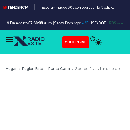
TENDENCIA
Esperan más de 600 corredores en la XI edición del Bayahibe 10K
9 De Agosto
|
07:30:09 a. m.
|
Santo Domingo:
--°C
|
USD/DOP:
RD$ --.--
VIDEO EN VIVO
Hogar
Región Este
Punta Cana
Sacred River: turismo consciente y sostenibilidad redefinen la experiencia en Punta Cana
/
/
/