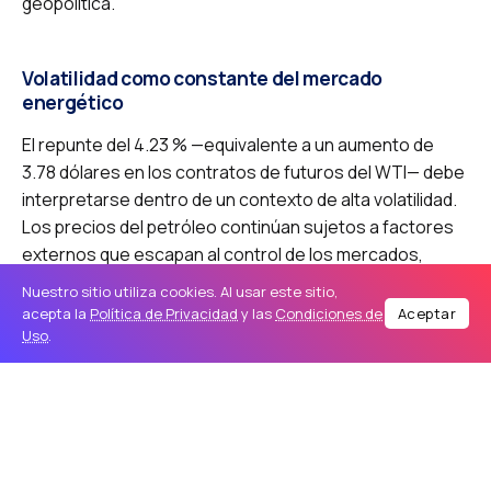
geopolítica.
Volatilidad como constante del mercado
energético
El repunte del 4.23 % —equivalente a un aumento de
3.78 dólares en los contratos de futuros del WTI— debe
interpretarse dentro de un contexto de alta volatilidad.
Los precios del petróleo continúan sujetos a factores
externos que escapan al control de los mercados,
como decisiones políticas, conflictos armados y
Nuestro sitio utiliza cookies. Al usar este sitio,
tensiones diplomáticas.
acepta la
Política de Privacidad
y las
Condiciones de
Aceptar
Uso
.
Desde un enfoque conservador, esta situación subraya
la importancia de la previsión y la prudencia en la gestión
económica, especialmente en países altamente
dependientes de la importación de combustibles. La
volatilidad del petróleo no solo afecta a los mercados