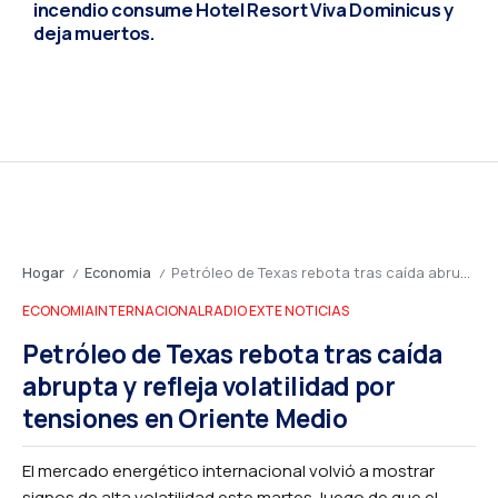
incendio consume Hotel Resort Viva Dominicus y
deja muertos.
Hogar
Economia
Petróleo de Texas rebota tras caída abrupta y refleja volatilidad por tensiones en Oriente Medio
/
/
ECONOMIA
INTERNACIONAL
RADIO EXTE NOTICIAS
Petróleo de Texas rebota tras caída
abrupta y refleja volatilidad por
tensiones en Oriente Medio
El mercado energético internacional volvió a mostrar
signos de alta volatilidad este martes, luego de que el