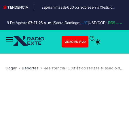
TENDENCIA
Esperan más de 600 corredores en la XI edición del Bayahibe 10K
9 De Agosto
|
07:27:25 a. m.
|
Santo Domingo:
--°C
|
USD/DOP:
RD$ --.--
VIDEO EN VIVO
Hogar
Deportes
Resistencia : El Atlético resiste el asedio del Barça y se mete en semifinales
/
/