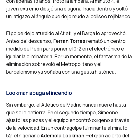
con apenas 18 años, frotó la lámpara. Al minuto 4, el
joven extremo dibujó una diagonal hacia dentro y soltó
un latigazo al ángulo que dejó mudo al coliseo rojiblanco.
El golpe dejó aturdido al Atleti, y el Barça lo aprovechó.
Antes del descanso,
Ferran Torres
remató un centro
medido de Pedri para poner el 0-2 en el electrónico e
igualar la eliminatoria. Por un momento, el fantasma de la
eliminación sobrevoló el Metropolitano y el
barcelonismo ya soñaba con una gesta histórica.
Lookman apaga el incendio
Sin embargo, el Atlético de Madrid nunca muere hasta
que se le entierra. En el segundo tiempo, Simeone
ajustó las piezas y el equipo encontró oxígeno a través
de la velocidad. En un contragolpe fulminante al minuto
62, el nigeriano
Ademola Lookman
—el gran acierto del