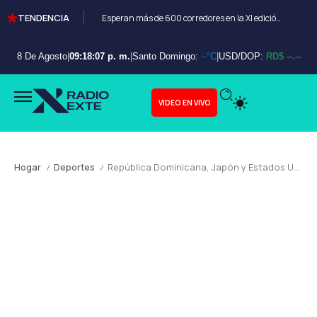
TENDENCIA
Esperan más de 600 corredores en la XI edición del Bayahibe 10K
8 De Agosto
|
09:18:08 p. m.
|
Santo Domingo:
--°C
|
USD/DOP:
RD$ --.--
VIDEO EN VIVO
Hogar
Deportes
República Dominicana, Japón y Estados Unidos imponen su jerarquía en el inicio del Clásico Mundial de Béisbol
/
/