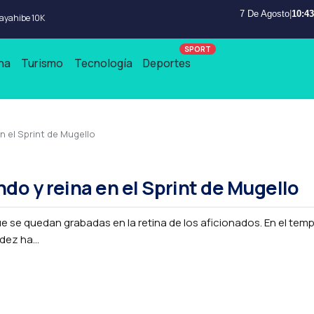
7 De Agosto
|
10:43
Bayahibe 10K
na
Turismo
Tecnología
Deportes
n el Sprint de Mugello
o y reina en el Sprint de Mugello
 se quedan grabadas en la retina de los aficionados. En el temp
ez ha...