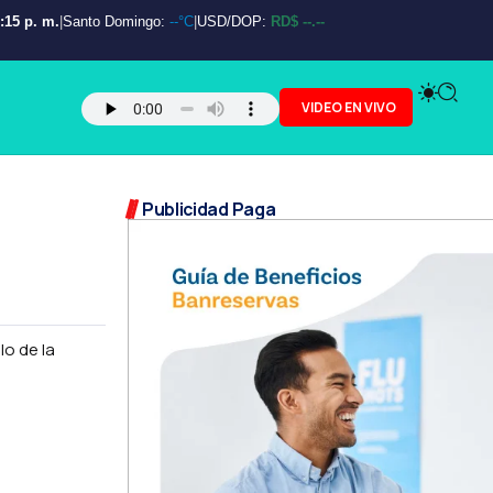
:16 p. m.
|
Santo Domingo:
--°C
|
USD/DOP:
RD$ --.--
VIDEO EN VIVO
Publicidad Paga
lo de la