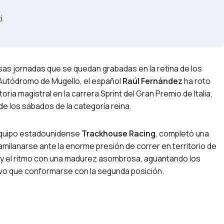
i
sas jornadas que se quedan grabadas en la retina de los
l Autódromo de Mugello, el español
Raúl Fernández
ha roto
oria magistral en la carrera Sprint del Gran Premio de Italia,
de los sábados de la categoría reina.
l equipo estadounidense
Trackhouse Racing
, completó una
 amilanarse ante la enorme presión de correr en territorio de
 y el ritmo con una madurez asombrosa, aguantando los
vo que conformarse con la segunda posición.