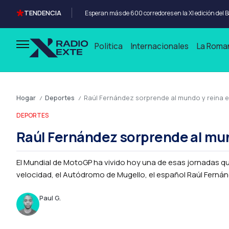
TENDENCIA
Esperan más de 600 corredores en la XI edición del 
Politica
Internacionales
La Roma
Hogar
Deportes
Raúl Fernández sorprende al mundo y reina e
/
/
DEPORTES
Raúl Fernández sorprende al mund
El Mundial de MotoGP ha vivido hoy una de esas jornadas que
velocidad, el Autódromo de Mugello, el español Raúl Fernánd
Paul G.