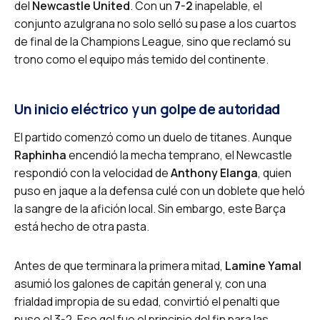
del
Newcastle United
. Con un
7-2
inapelable, el
conjunto azulgrana no solo selló su pase a los cuartos
de final de la Champions League, sino que reclamó su
trono como el equipo más temido del continente.
Un inicio eléctrico y un golpe de autoridad
El partido comenzó como un duelo de titanes. Aunque
Raphinha
encendió la mecha temprano, el Newcastle
respondió con la velocidad de
Anthony Elanga
, quien
puso en jaque a la defensa culé con un doblete que heló
la sangre de la afición local. Sin embargo, este Barça
está hecho de otra pasta.
Antes de que terminara la primera mitad,
Lamine Yamal
asumió los galones de capitán general y, con una
frialdad impropia de su edad, convirtió el penalti que
puso el 3-2. Ese gol fue el principio del fin para las