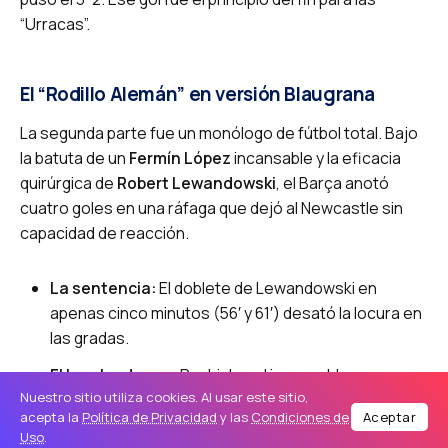
“Urracas”.
El “Rodillo Alemán” en versión Blaugrana
La segunda parte fue un monólogo de fútbol total. Bajo
la batuta de un
Fermín López
incansable y la eficacia
quirúrgica de
Robert Lewandowski
, el Barça anotó
cuatro goles en una ráfaga que dejó al Newcastle sin
capacidad de reacción.
La sentencia:
El doblete de Lewandowski en
apenas cinco minutos (56′ y 61′) desató la locura en
las gradas.
El broche de oro:
Raphinha, el incansable guerrero
Nuestro sitio utiliza cookies. Al usar este sitio,
brasileño, cerró su noche de gloria con el séptimo
acepta la
Política de Privacidad
y las
Condiciones de
Aceptar
tanto, dejando el global de la eliminatoria en un
Uso
.