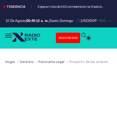
TENDENCIA
Esperan más de 600 corredores en la XI edición del Bayahibe 10K
10 De Agosto
|
06:49:13 a. m.
|
Santo Domingo:
--°C
|
USD/DOP:
RD$ --.--
VIDEO EN VIVO
Hogar
Derecho
Panorama Legal
Proyecto de ley endurece sanciones por incumplimiento de pensión alimenticia en defensa de la familia
/
/
/