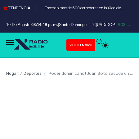
TENDENCIA
Esperan más de 600 corredores en la XI edición del Bayahibe 10K
10 De Agosto
|
08:14:50 p. m.
|
Santo Domingo:
--°C
|
USD/DOP:
RD$ --.--
VIDEO EN VIVO
Hogar
Deportes
¡Poder dominicano! Juan Soto sacude un descomunal Grand Slam y sella la barrida de los Mets
/
/