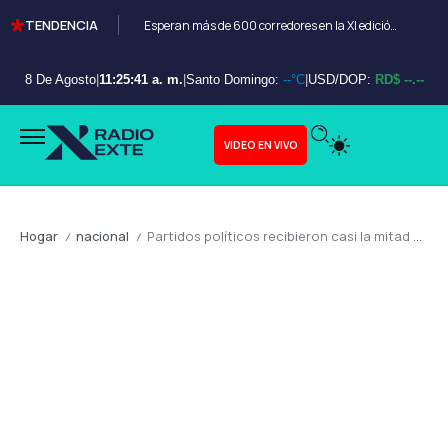
TENDENCIA
Esperan más de 600 corredores en la XI edición del Bayahibe 10K
8 De Agosto
|
11:25:42 a. m.
|
Santo Domingo:
--°C
|
USD/DOP:
RD$ --.--
VIDEO EN VIVO
Hogar
nacional
Partidos políticos recibieron casi la mitad de los fondos estatales de 28 años solo entre 2020 y 2024
/
/