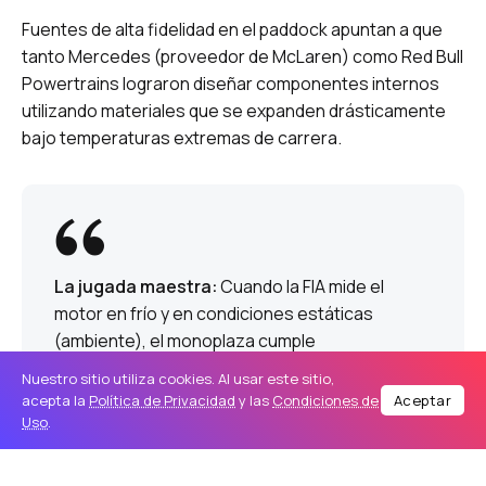
Fuentes de alta fidelidad en el paddock apuntan a que
tanto Mercedes (proveedor de McLaren) como Red Bull
Powertrains lograron diseñar componentes internos
utilizando materiales que se expanden drásticamente
bajo temperaturas extremas de carrera.
La jugada maestra:
Cuando la FIA mide el
motor en frío y en condiciones estáticas
(ambiente), el monoplaza cumple
rigurosamente con el 16:1. Pero una vez en
Nuestro sitio utiliza cookies. Al usar este sitio,
pista, al alcanzar la temperatura óptima de
acepta la
Política de Privacidad
y las
Condiciones de
Aceptar
funcionamiento, las piezas se expanden,
Uso
.
acercando el pistón a la parte superior del
cilindro y elevando la compresión real a un