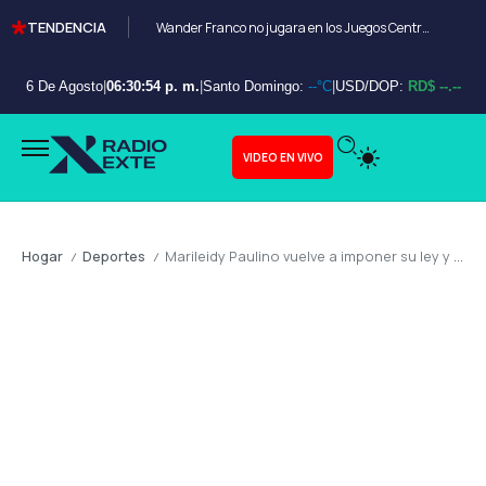
TENDENCIA
Wander Franco no jugara en los Juegos Centroamericanos y de el Caribe Santo Domingo 2026
6 De Agosto
|
06:30:55 p. m.
|
Santo Domingo:
--°C
|
USD/DOP:
RD$ --.--
VIDEO EN VIVO
Hogar
Deportes
Marileidy Paulino vuelve a imponer su ley y conquista los 400 metros en Rusia
/
/