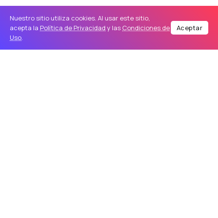
Nuestro sitio utiliza cookies. Al usar este sitio,
acepta la
Política de Privacidad
y las
Condiciones de
Aceptar
Uso
.
El alivio dentro de la tormenta:
El cuerpo
médico de los Yankees temía originalmente que
Judge padeciera el
síndrome de salida torácica
(una compleja afección neurovascular). Al
descartarse este escenario mediante la visita a
un especialista en Dallas, se evitó la peor
noticia posible: una cirugía que habría puesto fin
de inmediato a su temporada.