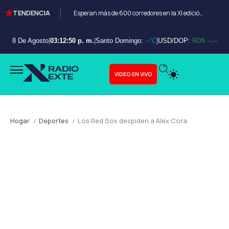
TENDENCIA
Esperan más de 600 corredores en la XI edición del Bayahibe 10K
8 De Agosto
|
03:12:51 p. m.
|
Santo Domingo:
--°C
|
USD/DOP:
RD$ --.--
VIDEO EN VIVO
Hogar
Deportes
Los Red Sox despiden a Alex Cora
/
/