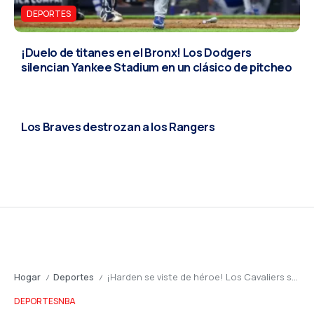
DEPORTES
¡Duelo de titanes en el Bronx! Los Dodgers
silencian Yankee Stadium en un clásico de pitcheo
DEPORTES
Los Braves destrozan a los Rangers
Hogar
Deportes
¡Harden se viste de héroe! Los Cavaliers se llevan un thriller en tiempo extra y ponen a Detroit contra las cuerdas
/
/
DEPORTES
NBA