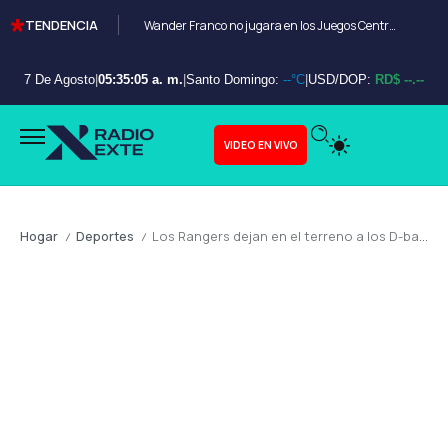
TENDENCIA
Wander Franco no jugara en los Juegos Centroamericanos y de el Caribe Santo Domingo 2026
7 De Agosto
|
05:35:06 a. m.
|
Santo Domingo:
--°C
|
USD/DOP:
RD$ --.--
VIDEO EN VIVO
Hogar
Deportes
Los Rangers dejan en el terreno a los D-backs
/
/