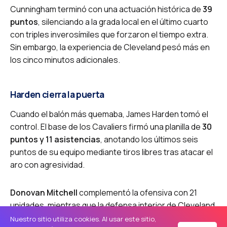
Cunningham terminó con una actuación histórica de
39
puntos
, silenciando a la grada local en el último cuarto
con triples inverosímiles que forzaron el tiempo extra.
Sin embargo, la experiencia de Cleveland pesó más en
los cinco minutos adicionales.
Harden cierra la puerta
Cuando el balón más quemaba, James Harden tomó el
control. El base de los Cavaliers firmó una planilla de
30
puntos y 11 asistencias
, anotando los últimos seis
puntos de su equipo mediante tiros libres tras atacar el
aro con agresividad.
Donovan Mitchell
complementó la ofensiva con 21
unidades, mientras que la defensa interior de Cleveland
logró frenar las incursiones de Detroit en las
Nuestro sitio utiliza cookies. Al usar este sitio,