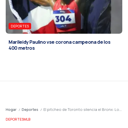
DEPORTES
Marileidy Paulino vse corona campeona de los
400 metros
Hogar
Deportes
El pitcheo de Toronto silencia el Bronx: Los Blue Jays blanquean a los Yankees
/
/
DEPORTES
MLB