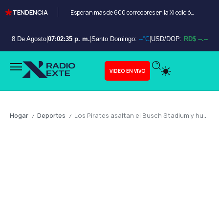
TENDENCIA
Esperan más de 600 corredores en la XI edición del Bayahibe 10K
8 De Agosto
|
07:02:36 p. m.
|
Santo Domingo:
--°C
|
USD/DOP:
RD$ --.--
VIDEO EN VIVO
Hogar
Deportes
Los Pirates asaltan el Busch Stadium y hunden a los Cardinals
/
/