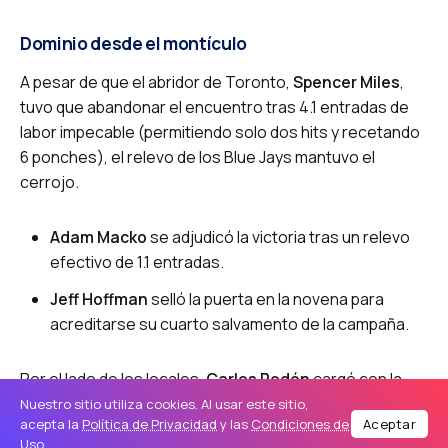
Dominio desde el montículo
A pesar de que el abridor de Toronto,
Spencer Miles
,
tuvo que abandonar el encuentro tras 4.1 entradas de
labor impecable (permitiendo solo dos hits y recetando
6 ponches), el relevo de los Blue Jays mantuvo el
cerrojo.
Adam Macko
se adjudicó la victoria tras un relevo
efectivo de 1.1 entradas.
Jeff Hoffman
selló la puerta en la novena para
acreditarse su cuarto salvamento de la campaña.
Por el lado de los locales,
Carlos Rodón
cargó con la
derrota (0-2) pese a una salida de calidad en la que
Nuestro sitio utiliza cookies. Al usar este sitio,
acepta la
Política de Privacidad
y las
Condiciones de
Aceptar
ponchó a 7 bateadores y permitió apenas una carrera
Uso
.