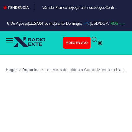
TENDENCIA
Wander Franco no jugara en los Juegos Centroamericanos y de el Caribe Santo Domingo 2026
6 De Agosto
|
11:57:05 p. m.
|
Santo Domingo:
--°C
|
USD/DOP:
RD$ --.--
VIDEO EN VIVO
Hogar
Deportes
Los Mets despiden a Carlos Mendoza tras una racha devastadora
/
/