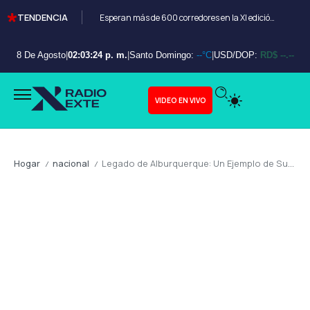
TENDENCIA
Esperan más de 600 corredores en la XI edición del Bayahibe 10K
8 De Agosto
|
02:03:25 p. m.
|
Santo Domingo:
--°C
|
USD/DOP:
RD$ --.--
VIDEO EN VIVO
Hogar
nacional
Legado de Alburquerque: Un Ejemplo de Superación Personal y Servicio a la Nación Dominicana
/
/