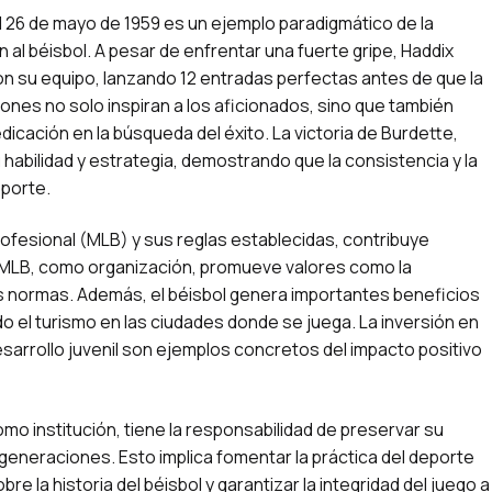
l 26 de mayo de 1959 es un ejemplo paradigmático de la
n al béisbol. A pesar de enfrentar una fuerte gripe, Haddix
 su equipo, lanzando 12 entradas perfectas antes de que la
iones no solo inspiran a los aficionados, sino que también
dicación en la búsqueda del éxito. La victoria de Burdette,
bilidad y estrategia, demostrando que la consistencia y la
eporte.
 profesional (MLB) y sus reglas establecidas, contribuye
 La MLB, como organización, promueve valores como la
 las normas. Además, el béisbol genera importantes beneficios
el turismo en las ciudades donde se juega. La inversión en
sarrollo juvenil son ejemplos concretos del impacto positivo
mo institución, tiene la responsabilidad de preservar su
 generaciones. Esto implica fomentar la práctica del deporte
e la historia del béisbol y garantizar la integridad del juego a