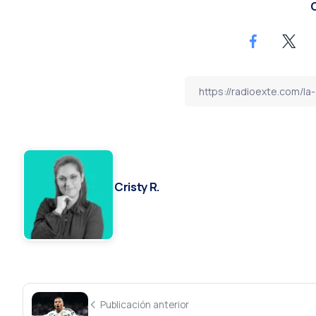
C
Cristy R.
Publicación anterior