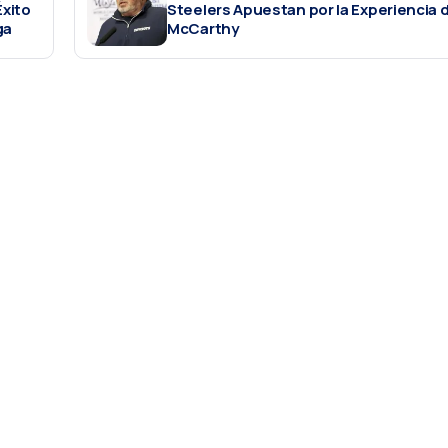
Éxito
Steelers Apuestan por la Experiencia 
ga
McCarthy