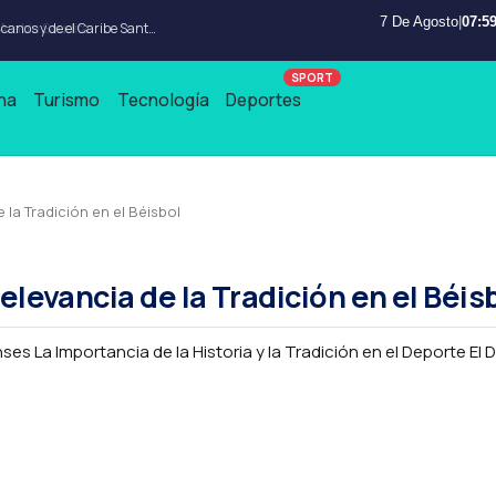
7 De Agosto
|
07:59
Wander Franco no jugara en los Juegos Centroamericanos y de el Caribe Santo Domingo 2026
na
Turismo
Tecnología
Deportes
 la Tradición en el Béisbol
Relevancia de la Tradición en el Béis
s La Importancia de la Historia y la Tradición en el Deporte El 