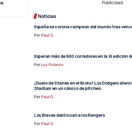
Publicidad
de
Noticias
España se corona campeon del mundo tras vence
Por
Paul G.
Esperan más de 600 corredores en la XI edición d
Por
Luz Polanco
¡Duelo de titanes en el Bronx! Los Dodgers silen
Stadium en un clásico de pitcheo
Por
Paul G.
Los Braves destrozan a los Rangers
Por
Paul G.