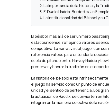
La Importancia de la Historia y la Tra
El Duelo Haddix-Burdette: Un Ejempl
La Institucionalidad del Béisbol y su 
El béisbol, más allá de ser un mero pasatiem
estadounidense, reflejando valores esenciale
competitivo. La narrativa del juego, con sus 
referencia valioso para entender la sociedad y
duelo de pitcheo entre Harvey Haddix y Lew B
preservar y honrar la tradición en el deporte
La historia del béisbol está intrínsecamente 
el juego ha servido como un punto de encu
unidad y el sentido de pertenencia. Los gra
la actuación de Haddix, se convierten en hit
integran en la memoria colectiva de la nació