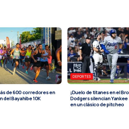
DEPORTES
ás de 600 corredores en
¡Duelo de titanes en el Br
ión del Bayahibe 10K
Dodgers silencian Yankee
en un clásico de pitcheo