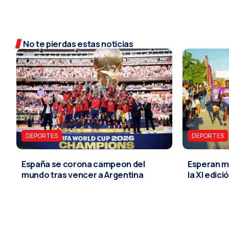
No te pierdas estas noticias
DEPORTES
DEPORTES
España se corona campeon del
Esperan m
mundo tras vencer a Argentina
la XI edic