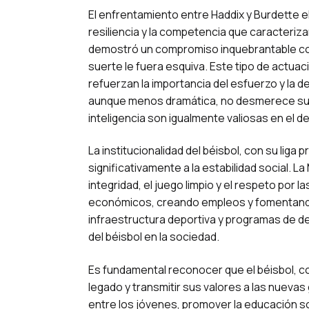
El enfrentamiento entre Haddix y Burdette e
resiliencia y la competencia que caracteriza
demostró un compromiso inquebrantable con
suerte le fuera esquiva. Este tipo de actuac
refuerzan la importancia del esfuerzo y la de
aunque menos dramática, no desmerece su ha
inteligencia son igualmente valiosas en el d
La institucionalidad del béisbol, con su liga
significativamente a la estabilidad social.
integridad, el juego limpio y el respeto por
económicos, creando empleos y fomentando 
infraestructura deportiva y programas de de
del béisbol en la sociedad.
Es fundamental reconocer que el béisbol, co
legado y transmitir sus valores a las nuevas
entre los jóvenes, promover la educación sobr