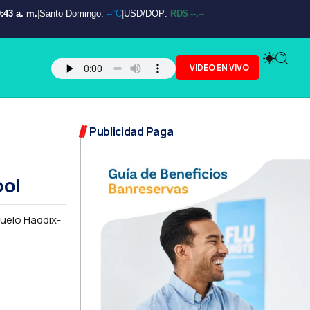
:44 a. m.
|
Santo Domingo:
--°C
|
USD/DOP:
RD$ --.--
VIDEO EN VIVO
Publicidad Paga
bol
Duelo Haddix-