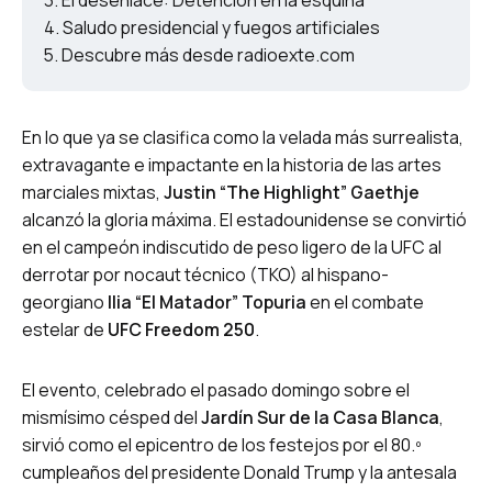
El desenlace: Detención en la esquina
Saludo presidencial y fuegos artificiales
Descubre más desde radioexte.com
En lo que ya se clasifica como la velada más surrealista,
extravagante e impactante en la historia de las artes
marciales mixtas,
Justin “The Highlight” Gaethje
alcanzó la gloria máxima. El estadounidense se convirtió
en el campeón indiscutido de peso ligero de la UFC al
derrotar por nocaut técnico (TKO) al hispano-
georgiano
Ilia “El Matador” Topuria
en el combate
estelar de
UFC Freedom 250
.
El evento, celebrado el pasado domingo sobre el
mismísimo césped del
Jardín Sur de la Casa Blanca
,
sirvió como el epicentro de los festejos por el 80.º
cumpleaños del presidente Donald Trump y la antesala