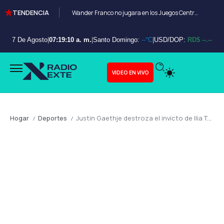
TENDENCIA
Wander Franco no jugara en los Juegos Centroamericanos y de el Caribe Santo Domingo 2026
7 De Agosto
|
07:19:11 a. m.
|
Santo Domingo:
--°C
|
USD/DOP:
RD$ --.--
VIDEO EN VIVO
Hogar
Deportes
Justin Gaethje destroza el invicto de Ilia Topuria en una noche histórica para la UFC
/
/