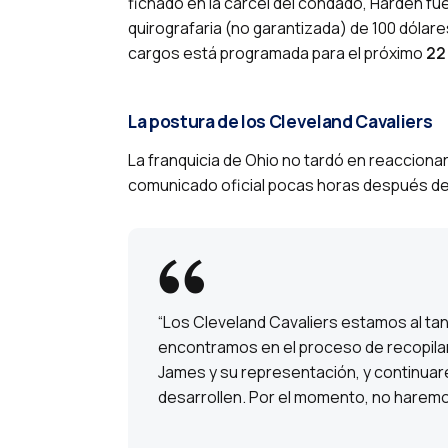
fichado en la cárcel del condado, Harden fue 
quirografaria (no garantizada) de 100 dólare
cargos está programada para el próximo
22
La postura de los Cleveland Cavaliers
La franquicia de Ohio no tardó en reacciona
comunicado oficial pocas horas después de 
“Los Cleveland Cavaliers estamos al ta
encontramos en el proceso de recopilar
James y su representación, y continua
desarrollen. Por el momento, no harem