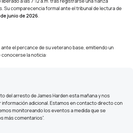
liberado a las 7:12 a.m. tras registrarse una fianza
s. Su comparecencia formal ante el tribunal de lectura de
 de junio de 2026
.
r ante el percance de su veterano base, emitiendo un
conocerse la noticia:
nto del arresto de James Harden esta mañana y nos
 información adicional. Estamos en contacto directo con
remos monitoreando los eventos a medida que se
os más comentarios”.