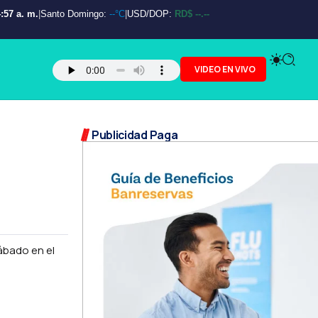
:58 a. m.
|
Santo Domingo:
--°C
|
USD/DOP:
RD$ --.--
VIDEO EN VIVO
Publicidad Paga
ábado en el