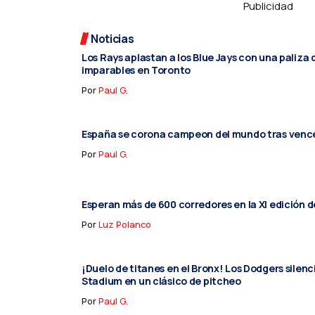
Publicidad
Noticias
Los Rays aplastan a los Blue Jays con una paliza 
imparables en Toronto
Por
Paul G.
España se corona campeon del mundo tras vence
Por
Paul G.
Esperan más de 600 corredores en la XI edición d
Por
Luz Polanco
¡Duelo de titanes en el Bronx! Los Dodgers silen
Stadium en un clásico de pitcheo
Por
Paul G.