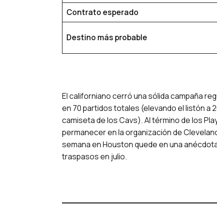
Contrato esperado
Destino más probable
El californiano cerró una sólida campaña re
en 70 partidos totales (elevando el listón a
camiseta de los Cavs). Al término de los Pl
permanecer en la organización de Cleveland,
semana en Houston quede en una anécdota d
traspasos en julio.