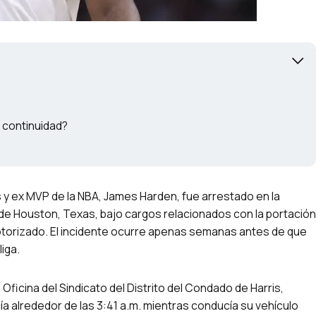
u continuidad?
s y ex MVP de la NBA, James Harden, fue arrestado en la
e Houston, Texas, bajo cargos relacionados con la portación
motorizado. El incidente ocurre apenas semanas antes de que
liga.
 Oficina del Sindicato del Distrito del Condado de Harris,
cía alrededor de las 3:41 a.m. mientras conducía su vehículo