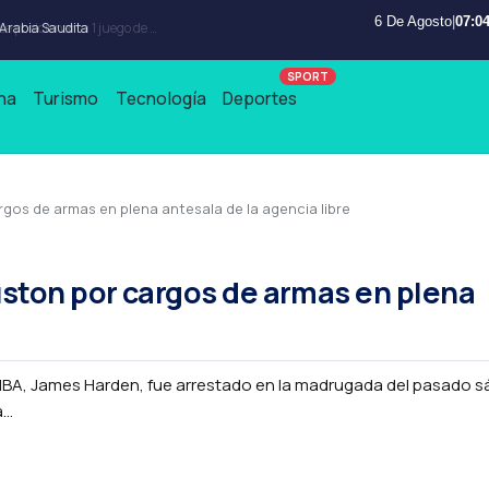
6 De Agosto
|
07:04
 Arabia Saudita
na
Turismo
Tecnología
Deportes
os de armas en plena antesala de la agencia libre
ston por cargos de armas en plena
la NBA, James Harden, fue arrestado en la madrugada del pasado s
..