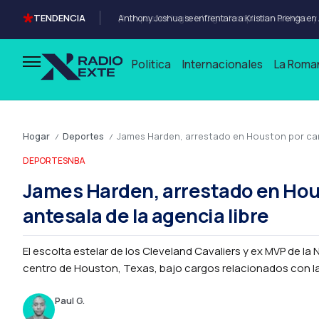
TENDENCIA
Anthony Joshua se enfrentara a Kristian Prenga en
Politica
Internacionales
La Roma
Hogar
Deportes
James Harden, arrestado en Houston por carg
/
/
DEPORTES
NBA
James Harden, arrestado en Hou
antesala de la agencia libre
El escolta estelar de los Cleveland Cavaliers y ex MVP de 
centro de Houston, Texas, bajo cargos relacionados con la.
Paul G.