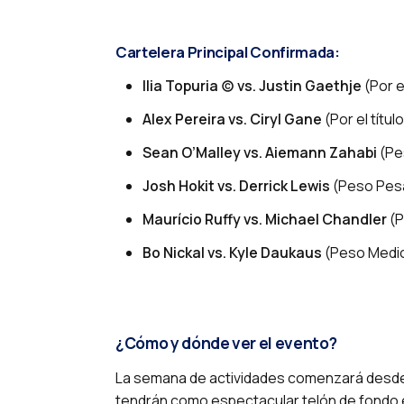
Cartelera Principal Confirmada:
Ilia Topuria (c) vs. Justin Gaethje
(Por e
Alex Pereira vs. Ciryl Gane
(Por el títu
Sean O’Malley vs. Aiemann Zahabi
(Pe
Josh Hokit vs. Derrick Lewis
(Peso Pes
Maurício Ruffy vs. Michael Chandler
(P
Bo Nickal vs. Kyle Daukaus
(Peso Medi
¿Cómo y dónde ver el evento?
La semana de actividades comenzará desde el
tendrán como espectacular telón de fondo 