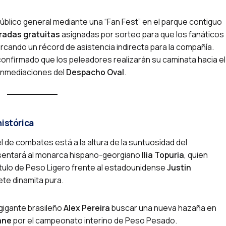
 público general mediante una “Fan Fest” en el parque contiguo
radas gratuitas
asignadas por sorteo para que los fanáticos
arcando un récord de asistencia indirecta para la compañía.
confirmado que los peleadores realizarán su caminata hacia el
inmediaciones del
Despacho Oval
.
histórica
el de combates está a la altura de la suntuosidad del
esentará al monarca hispano-georgiano
Ilia Topuria
, quien
título de Peso Ligero frente al estadounidense
Justin
ete dinamita pura.
 gigante brasileño
Alex Pereira
buscar una nueva hazaña en
ane
por el campeonato interino de Peso Pesado.