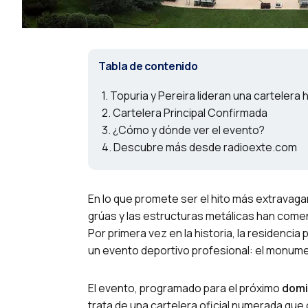
Tabla de contenido
Topuria y Pereira lideran una cartelera h
Cartelera Principal Confirmada
¿Cómo y dónde ver el evento?
Descubre más desde radioexte.com
En lo que promete ser el hito más extravagant
grúas y las estructuras metálicas han comen
Por primera vez en la historia, la residencia
un evento deportivo profesional: el monum
El evento, programado para el próximo
domi
trata de una cartelera oficial numerada que c