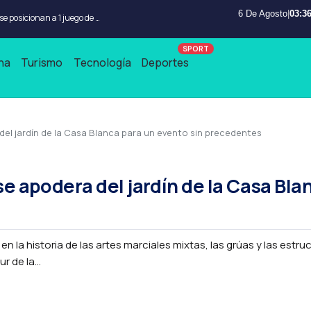
6 De Agosto
|
03:36
 Arabia Saudita
na
Turismo
Tecnología
Deportes
del jardín de la Casa Blanca para un evento sin precedentes
se apodera del jardín de la Casa Bla
n la historia de las artes marciales mixtas, las grúas y las estru
 de la...