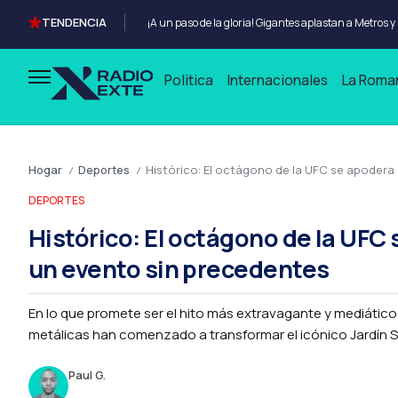
TENDENCIA
Anthony Joshua se enfrentara a Kristian Prenga en
Politica
Internacionales
La Roma
Hogar
Deportes
Histórico: El octágono de la UFC se apodera 
/
/
DEPORTES
Histórico: El octágono de la UFC 
un evento sin precedentes
En lo que promete ser el hito más extravagante y mediático e
metálicas han comenzado a transformar el icónico Jardín Sur
Paul G.