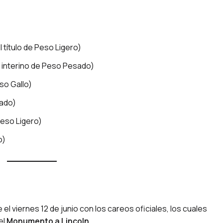
l título de Peso Ligero)
lo interino de Peso Pesado)
so Gallo)
ado)
eso Ligero)
o)
 viernes 12 de junio con los careos oficiales, los cuales
el
Monumento a Lincoln
.