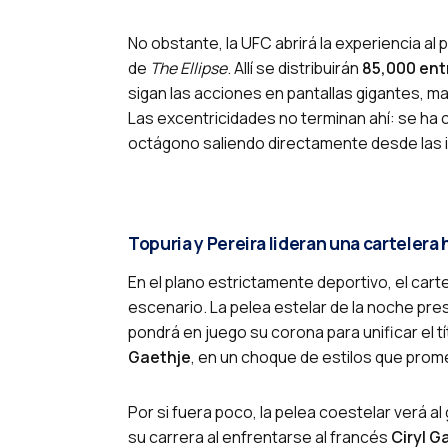
No obstante, la UFC abrirá la experiencia al
de
The Ellipse
. Allí se distribuirán
85,000 ent
sigan las acciones en pantallas gigantes, m
Las excentricidades no terminan ahí: se ha 
octágono saliendo directamente desde las 
Topuria y Pereira lideran una cartelera 
En el plano estrictamente deportivo, el cart
escenario. La pelea estelar de la noche pr
pondrá en juego su corona para unificar el 
Gaethje
, en un choque de estilos que prom
Por si fuera poco, la pelea coestelar verá al
su carrera al enfrentarse al francés
Ciryl G