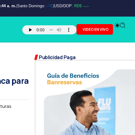
:45 a. m.
|
Santo Domingo:
--°C
|
USD/DOP:
RD$ --.--
VIDEO EN VIVO
Publicidad Paga
nca para
cturas