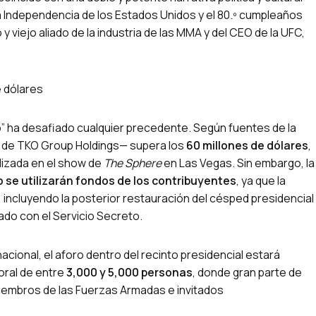
a Independencia de los Estados Unidos y el 80.º cumpleaños
 viejo aliado de la industria de las MMA y del CEO de la UFC,
e dólares
o” ha desafiado cualquier precedente. Según fuentes de la
go de TKO Group Holdings— supera los
60 millones de dólares
,
alizada en el show de
The Sphere
en Las Vegas. Sin embargo, la
o se utilizarán fondos de los contribuyentes
, ya que la
, incluyendo la posterior restauración del césped presidencial
ado con el Servicio Secreto.
acional, el aforo dentro del recinto presidencial estará
oral de entre
3,000 y 5,000 personas
, donde gran parte de
iembros de las Fuerzas Armadas e invitados