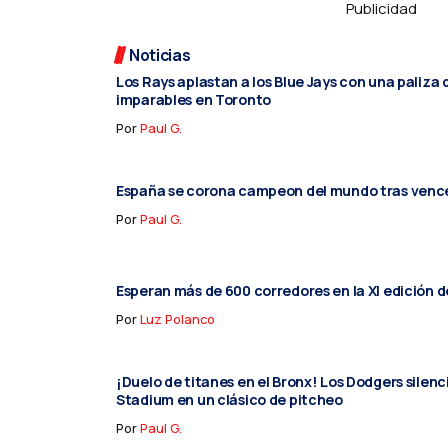
Publicidad
Noticias
Los Rays aplastan a los Blue Jays con una paliza 
imparables en Toronto
Por
Paul G.
España se corona campeon del mundo tras vence
Por
Paul G.
Esperan más de 600 corredores en la XI edición d
Por
Luz Polanco
¡Duelo de titanes en el Bronx! Los Dodgers silen
Stadium en un clásico de pitcheo
Por
Paul G.