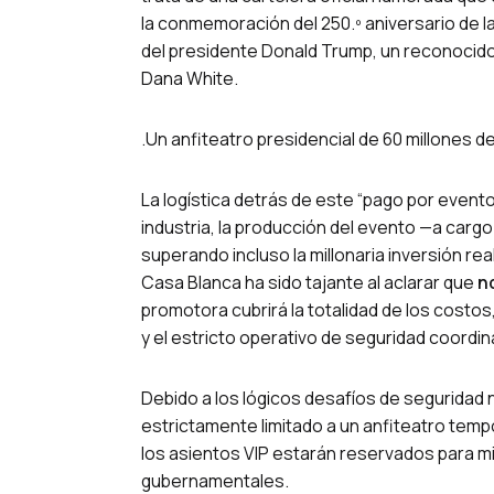
la conmemoración del 250.º aniversario de l
del presidente Donald Trump, un reconocido y
Dana White.
.Un anfiteatro presidencial de 60 millones d
La logística detrás de este “pago por event
industria, la producción del evento —a car
superando incluso la millonaria inversión re
Casa Blanca ha sido tajante al aclarar que
n
promotora cubrirá la totalidad de los costos
y el estricto operativo de seguridad coordin
Debido a los lógicos desafíos de seguridad n
estrictamente limitado a un anfiteatro temp
los asientos VIP estarán reservados para m
gubernamentales.