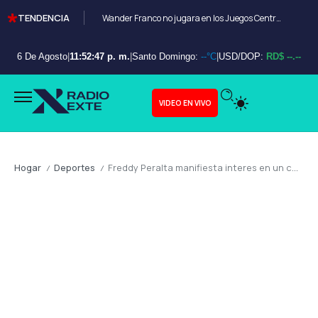
TENDENCIA
Wander Franco no jugara en los Juegos Centroamericanos y de el Caribe Santo Domingo 2026
6 De Agosto
|
11:52:49 p. m.
|
Santo Domingo:
--°C
|
USD/DOP:
RD$ --.--
VIDEO EN VIVO
Hogar
Deportes
Freddy Peralta manifiesta interes en un contrato a largo plazo con new york mets
/
/