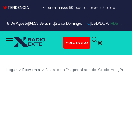
TENDENCIA
Esperan más de 600 corredores en la XI edición del Bayahibe 10K
9 De Agosto
|
04:55:37 a. m.
|
Santo Domingo:
--°C
|
USD/DOP:
RD$ --.--
VIDEO EN VIVO
Hogar
Economia
Estrategia Fragmentada del Gobierno: ¿Priorizando la Supervivencia Política Sobre la Coherencia Económica?
/
/