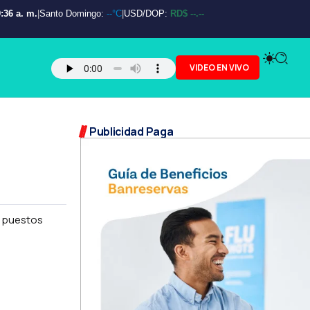
:37 a. m.
|
Santo Domingo:
--°C
|
USD/DOP:
RD$ --.--
VIDEO EN VIVO
Publicidad Paga
os puestos