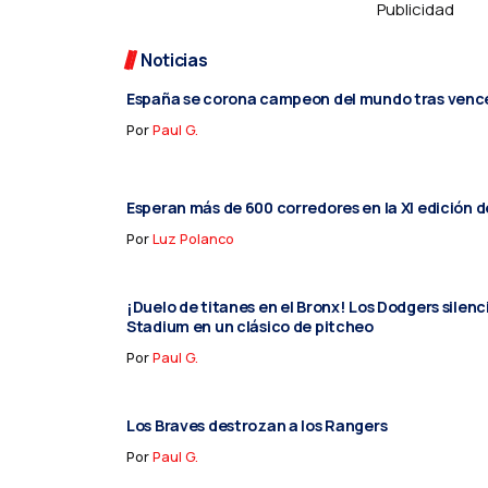
Publicidad
Noticias
España se corona campeon del mundo tras vence
Por
Paul G.
Esperan más de 600 corredores en la XI edición d
Por
Luz Polanco
¡Duelo de titanes en el Bronx! Los Dodgers silen
Stadium en un clásico de pitcheo
Por
Paul G.
Los Braves destrozan a los Rangers
Por
Paul G.