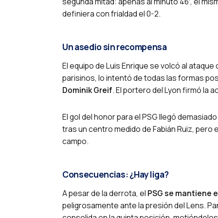
segunda mitad: apenas al minuto 46′, el mism
definiera con frialdad el 0-2.
Un asedio sin recompensa
El equipo de Luis Enrique se volcó al ataque
parisinos, lo intentó de todas las formas po
Dominik Greif
. El portero del Lyon firmó la 
El gol del honor para el PSG llegó demasiado 
tras un centro medido de Fabián Ruiz, pero el 
campo.
Consecuencias: ¿Hay liga?
A pesar de la derrota, el
PSG se mantiene en
peligrosamente ante la presión del Lens. Par
consolida en la quinta posición, metiéndolos d