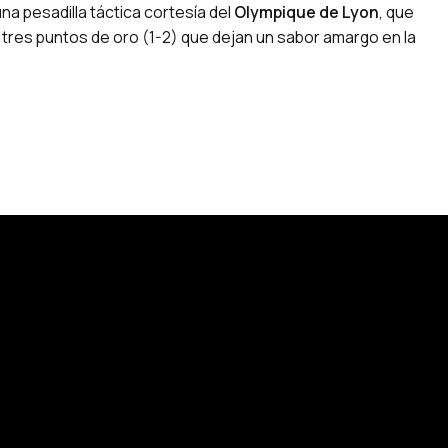
 una pesadilla táctica cortesía del
Olympique de Lyon
, que
se tres puntos de oro (1-2) que dejan un sabor amargo en la