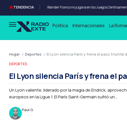
TENDENCIA
Politica
Internacionales
La Roma
Hogar
Deportes
El Lyon silencia París y frena el paso triunfal 
/
/
DEPORTES
El Lyon silencia París y frena el p
Un Lyon valiente, liderado por la magia de Endrick, aprovecha
europeos en la Ligue 1. El París Saint-Germain sufrió un...
Paul G.