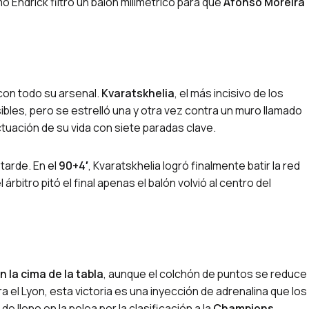
o Endrick filtró un balón milimétrico para que
Afonso Moreira
 con todo su arsenal.
Kvaratskhelia
, el más incisivo de los
sibles, pero se estrelló una y otra vez contra un muro llamado
actuación de su vida con siete paradas clave.
tarde. En el
90+4′
, Kvaratskhelia logró finalmente batir la red
árbitro pitó el final apenas el balón volvió al centro del
 la cima de la tabla
, aunque el colchón de puntos se reduce
a el Lyon, esta victoria es una inyección de adrenalina que los
e lleno en la pelea por la clasificación a la
Champions