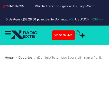
TENDENCIA
Wander Franco no jugara en los Juegos Centroamericanos y de el Caribe Santo Domingo 2026
6 De Agosto
|
09:28:01 p. m.
|
Santo Domingo:
--°C
|
USD/DOP:
RD$ --.--
VIDEO EN VIVO
Hogar
Deportes
¡Dominio Total! Los Spurs eliminan a Portland y avanzan a las semifinales del Oeste
/
/