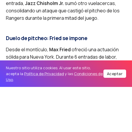
entrada,
Jazz Chisholm Jr.
sumó otro vuelacercas,
consolidando un ataque que castigó el pitcheo de los
Rangers durante la primera mitad del juego.
Duelo de pitcheo: Fried se impone
Desde el montículo,
Max Fried
ofreció una actuación
sólida para Nueva York. Durante 6 entradas de labor,
Fried controló la situación, permitiendo pocas libertades
Nuestro sitio utiliza cookies. Al usar este sitio,
y ponchando a 5 bateadores para adjudicarse su cuarta
acepta la
Política de Privacidad
y las
Condiciones de
Aceptar
victoria de la temporada (4-1).
Uso
.
Por su parte, el abridor de los Rangers,
Jack Leiter
,
cargó con la derrota (1-2) tras verse superado por la
potencia del lineup visitante en los momentos críticos.
Texas intentó una remontada tardía con un
cuadrangular de
Joc Pederson
en la séptima entrada y
una carrera impulsada por
Alejandro Osuna
en el