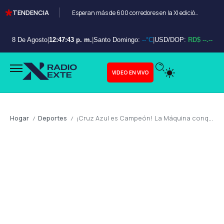
TENDENCIA
Esperan más de 600 corredores en la XI edición del Bayahibe 10K
8 De Agosto
|
12:47:45 p. m.
|
Santo Domingo:
--°C
|
USD/DOP:
RD$ --.--
VIDEO EN VIVO
Hogar
Deportes
¡Cruz Azul es Campeón! La Máquina conquista el Estadio Olímpico y sella su décima estrella ante Pumas
/
/